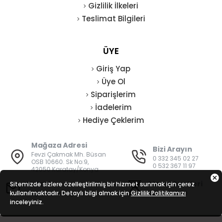
Gizlilik İlkeleri
Teslimat Bilgileri
ÜYE
Giriş Yap
Üye Ol
Siparişlerim
İadelerim
Hediye Çeklerim
Mağaza Adresi
Bizi Arayın
Fevzi Çakmak Mh. Büsan
0 332 345 02 27
OSB 10660. Sk No:9,
0 532 367 11 97
42050 Karatay/Konya
E-Posta
Mesai Saatleri
Sitemizde sizlere özelleştirilmiş bir hizmet sunmak için çerez
kullanılmaktadır. Detaylı bilgi almak için
bilgi@vatanisguvenligi.com
Gizlilik Politikamızı
08:00 - 19:00
inceleyiniz.