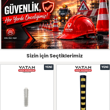
Sizin için Seçtiklerimiz
YENI
YENI