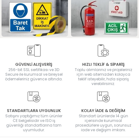
GÜVENLİ ALIŞVERİŞ
HIZLI TEKLİF & SİPARİŞ
256-bit SSL sertifikası ve 3D
Toplu alımlarınız ve projeleriniz
Secure ile kurumsal ve bireysel
için web sitemizden kolayca
ödemeleriniz güvence altında.
teklif isteyebilir, hızla sipariş
verebilirsiniz.
STANDARTLARA UYGUNLUK
KOLAY İADE & DEĞİŞİM
Satışını yaptığımız tüm ürünler
Standart ürünlerde 14 gün
CE belgelisidir ve ISO iş
içerisinde kurumsal
güvenliği standartlarına tam
prosedürlere uygun, sorunsuz
uyumludur.
iade ve değişim imkanı.