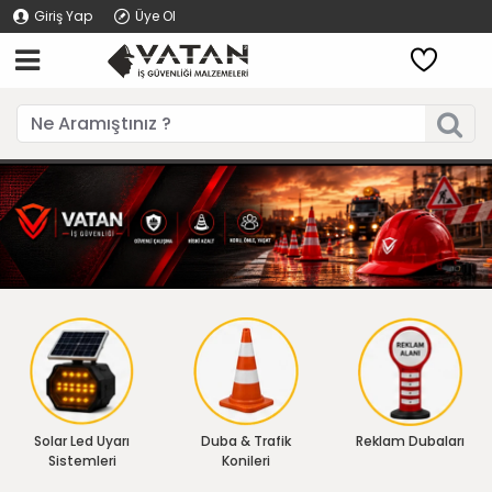
Giriş Yap
Üye Ol
Solar Led Uyarı
Duba & Trafik
Reklam Dubaları
Sistemleri
Konileri