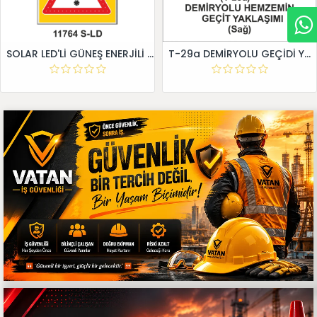
SOLAR LED'Lİ GÜNEŞ ENERJİLİ LEVHA
T-29a DEMİRYOLU GEÇİDİ YAKLAŞIM LEVHALARI (Sağ)