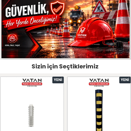
Sizin için Seçtiklerimiz
YENI
YENI