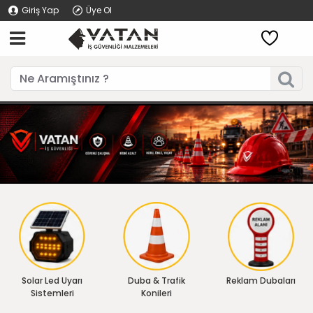
Giriş Yap
Üye Ol
Solar Led Uyarı
Duba & Trafik
Reklam Dubaları
Sistemleri
Konileri