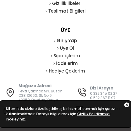
Gizlilik İlkeleri
Teslimat Bilgileri
ÜYE
Giriş Yap
Üye Ol
Siparişlerim
İadelerim
Hediye Çeklerim
Mağaza Adresi
Bizi Arayın
Fevzi Çakmak Mh. Büsan
0 332 345 02 27
OSB 10660. Sk No:9,
0 532 367 11 97
42050 Karatay/Konya
E-Posta
Mesai Saatleri
Sitemizde sizlere özelleştirilmiş bir hizmet sunmak için çerez
kullanılmaktadır. Detaylı bilgi almak için
bilgi@vatanisguvenligi.com
Gizlilik Politikamızı
08:00 - 19:00
inceleyiniz.