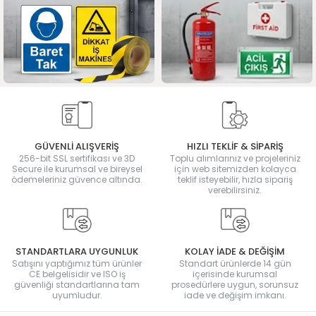
GÜVENLİ ALIŞVERİŞ
HIZLI TEKLİF & SİPARİŞ
256-bit SSL sertifikası ve 3D
Toplu alımlarınız ve projeleriniz
Secure ile kurumsal ve bireysel
için web sitemizden kolayca
ödemeleriniz güvence altında.
teklif isteyebilir, hızla sipariş
verebilirsiniz.
STANDARTLARA UYGUNLUK
KOLAY İADE & DEĞİŞİM
Satışını yaptığımız tüm ürünler
Standart ürünlerde 14 gün
CE belgelisidir ve ISO iş
içerisinde kurumsal
güvenliği standartlarına tam
prosedürlere uygun, sorunsuz
uyumludur.
iade ve değişim imkanı.