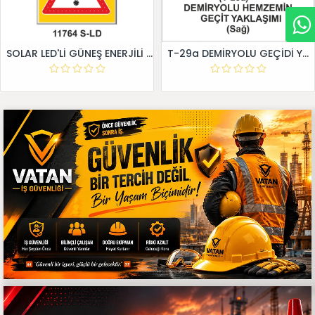
SOLAR LED'Lİ GÜNEŞ ENERJİLİ LEVHA
T-29a DEMİRYOLU GEÇİDİ YAKLAŞIM LEVHALARI (Sağ)