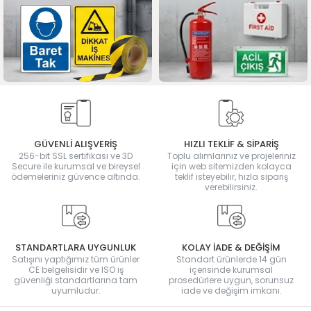
GÜVENLİ ALIŞVERİŞ
HIZLI TEKLİF & SİPARİŞ
256-bit SSL sertifikası ve 3D
Toplu alımlarınız ve projeleriniz
Secure ile kurumsal ve bireysel
için web sitemizden kolayca
ödemeleriniz güvence altında.
teklif isteyebilir, hızla sipariş
verebilirsiniz.
STANDARTLARA UYGUNLUK
KOLAY İADE & DEĞİŞİM
Satışını yaptığımız tüm ürünler
Standart ürünlerde 14 gün
CE belgelisidir ve ISO iş
içerisinde kurumsal
güvenliği standartlarına tam
prosedürlere uygun, sorunsuz
uyumludur.
iade ve değişim imkanı.