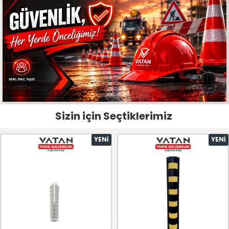
Sizin için Seçtiklerimiz
YENI
YENI