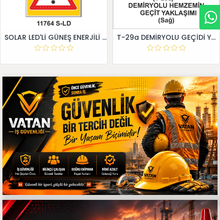
SOLAR LED'Lİ GÜNEŞ ENERJİLİ LEVHA
T-29a DEMİRYOLU GEÇİDİ YAKLAŞIM LEVHALARI (Sağ)