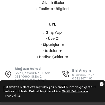
Gizlilik İlkeleri
Teslimat Bilgileri
ÜYE
Giriş Yap
Üye Ol
Siparişlerim
İadelerim
Hediye Çeklerim
Mağaza Adresi
Bizi Arayın
Fevzi Çakmak Mh. Büsan
0 332 345 02 27
OSB 10660. Sk No:9,
0 532 367 11 97
42050 Karatay/Konya
E-Posta
Mesai Saatleri
Sitemizde sizlere özelleştirilmiş bir hizmet sunmak için çerez
kullanılmaktadır. Detaylı bilgi almak için
bilgi@vatanisguvenligi.com
Gizlilik Politikamızı
08:00 - 19:00
inceleyiniz.