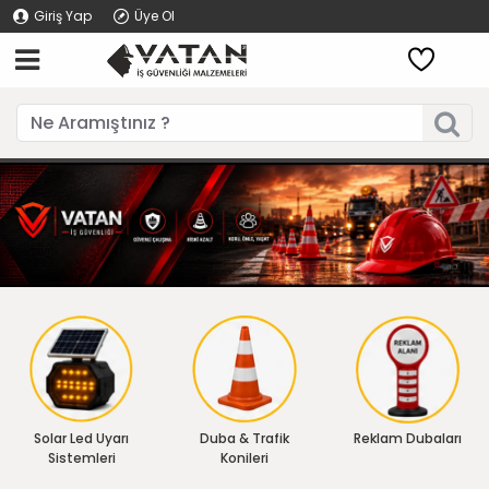
Giriş Yap
Üye Ol
Solar Led Uyarı
Duba & Trafik
Reklam Dubaları
Sistemleri
Konileri