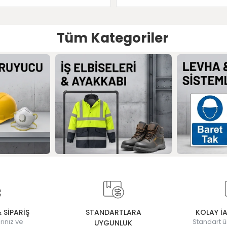
Tüm Kategoriler
& SİPARİŞ
STANDARTLARA
KOLAY İ
rınız ve
Standart ü
UYGUNLUK