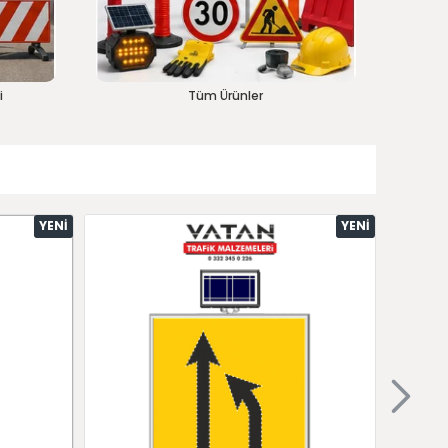
i
Tüm Ürünler
YENI
YENI