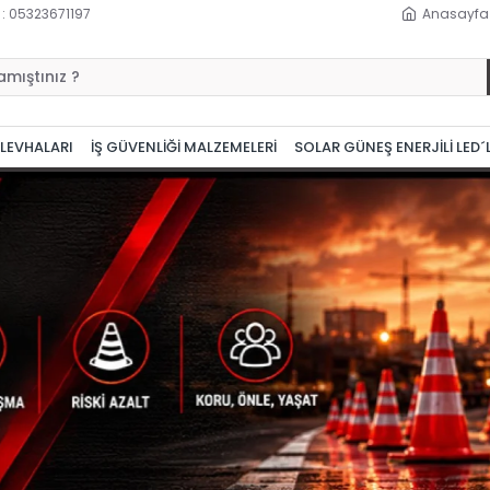
 : 05323671197
Anasayfa
 LEVHALARI
İŞ GÜVENLİĞİ MALZEMELERİ
SOLAR GÜNEŞ ENERJİLİ LED´