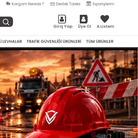
Kargom Nerede ?
Destek Talebi
Siparişlerim
Giriş Yap
Üye Ol
A.Listem
Lİ LEVHALAR
TRAFİK GÜVENLİĞİ ÜRÜNLERİ
TÜM ÜRÜNLER