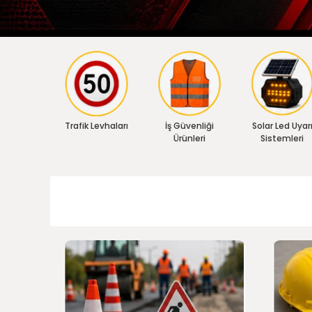
Trafik Levhaları
İş Güvenliği
Solar Led Uyar
Ürünleri
Sistemleri