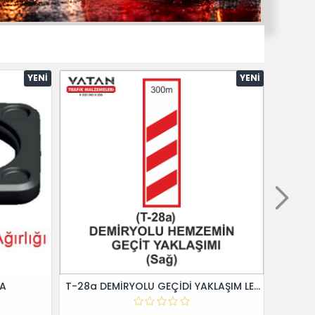
YENI
YENI
 A
T-28a DEMİRYOLU GEÇİDİ YAKLAŞIM LEVHALARI (Sağ)