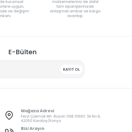
nde kurumsal
malzemeleriniz de dahil
rlere uygun,
tüm siparişlerinizde
iade ve değişim
anlaşmalı ambar ve kargo
mkanı.
avantajı.
E-Bülten
KAYIT OL
Mağaza Adresi
Fevzi Çakmak Mh. Büsan OSB 10660. Sk No:9,
42050 Karatay/Konya
Bizi Arayın