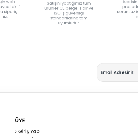
için web
içerisi
Satışını yaptığımız tüm
yca teklif
prosedü
ürünler CE belgelisidir ve
zla sipariş
sorunsuz 
ISO iş güvenliği
iniz.
i
standartlarına tam
uyumludur.
ÜYE
Giriş Yap