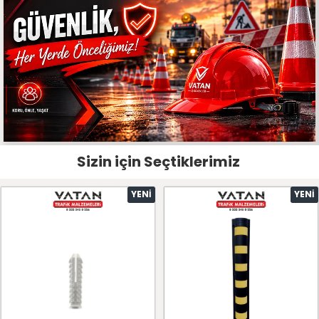
Sizin için Seçtiklerimiz
YENI
YENI