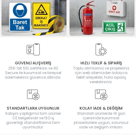
GÜVENLİ ALIŞVERİŞ
HIZLI TEKLİF & SİPARİŞ
256-bit SSL sertifikası ve 3D
Toplu alımlarınız ve projeleriniz
Secure ile kurumsal ve bireysel
için web sitemizden kolayca
ödemeleriniz güvence altında.
teklif isteyebilir, hızla sipariş
verebilirsiniz.
STANDARTLARA UYGUNLUK
KOLAY İADE & DEĞİŞİM
Satışını yaptığımız tüm ürünler
Standart ürünlerde 14 gün
CE belgelisidir ve ISO iş
içerisinde kurumsal
güvenliği standartlarına tam
prosedürlere uygun, sorunsuz
uyumludur.
iade ve değişim imkanı.