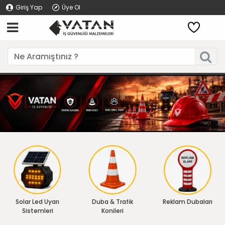
Giriş Yap
Üye Ol
Solar Led Uyarı
Duba & Trafik
Reklam Dubaları
Sistemleri
Konileri