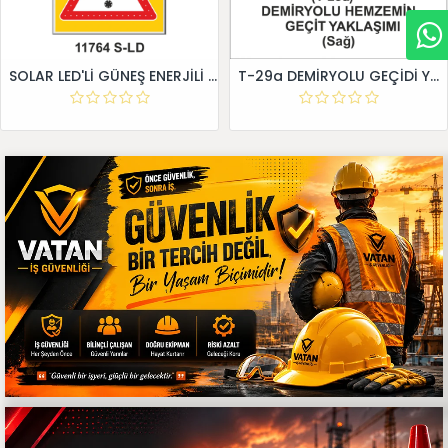
SOLAR LED'Lİ GÜNEŞ ENERJİLİ LEVHA
T-29a DEMİRYOLU GEÇİDİ YAKLAŞIM LEVHALARI (Sağ)