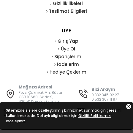
Gizlilik İlkeleri
Teslimat Bilgileri
ÜYE
Giriş Yap
Üye Ol
Siparişlerim
İadelerim
Hediye Çeklerim
Mağaza Adresi
Bizi Arayın
Fevzi Çakmak Mh. Büsan
0 332 345 02 27
OSB 10660. Sk No:9,
0 532 367 11 97
42050 Karatay/Konya
E-Posta
Mesai Saatleri
Sitemizde sizlere özelleştirilmiş bir hizmet sunmak için çerez
kullanılmaktadır. Detaylı bilgi almak için
bilgi@vatanisguvenligi.com
Gizlilik Politikamızı
08:00 - 19:00
inceleyiniz.