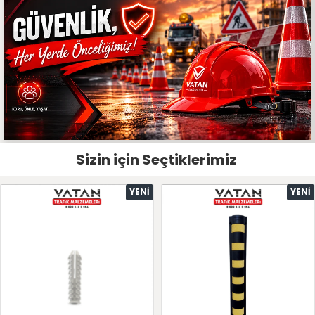
Sizin için Seçtiklerimiz
YENI
YENI