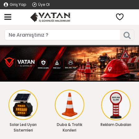
Giriş Yap
Üye Ol
Solar Led Uyarı
Duba & Trafik
Reklam Dubaları
Sistemleri
Konileri