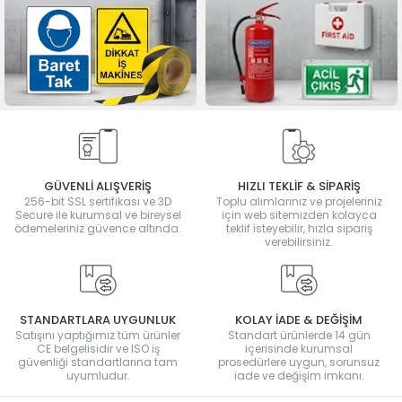
GÜVENLİ ALIŞVERİŞ
HIZLI TEKLİF & SİPARİŞ
256-bit SSL sertifikası ve 3D
Toplu alımlarınız ve projeleriniz
Secure ile kurumsal ve bireysel
için web sitemizden kolayca
ödemeleriniz güvence altında.
teklif isteyebilir, hızla sipariş
verebilirsiniz.
STANDARTLARA UYGUNLUK
KOLAY İADE & DEĞİŞİM
Satışını yaptığımız tüm ürünler
Standart ürünlerde 14 gün
CE belgelisidir ve ISO iş
içerisinde kurumsal
güvenliği standartlarına tam
prosedürlere uygun, sorunsuz
uyumludur.
iade ve değişim imkanı.