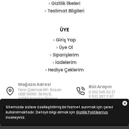
Gizlilik İlkeleri
Teslimat Bilgileri
ÜYE
Giriş Yap
Üye Ol
Siparişlerim
İadelerim
Hediye Çeklerim
Mağaza Adresi
Bizi Arayın
Fevzi Çakmak Mh. Büsan
0 332 345 02 27
OSB 10660. Sk No:9,
0 532 367 11 97
42050 Karatay/Konya
E-Posta
Mesai Saatleri
Sitemizde sizlere özelleştirilmiş bir hizmet sunmak için çerez
kullanılmaktadır. Detaylı bilgi almak için
bilgi@vatanisguvenligi.com
Gizlilik Politikamızı
08:00 - 19:00
inceleyiniz.