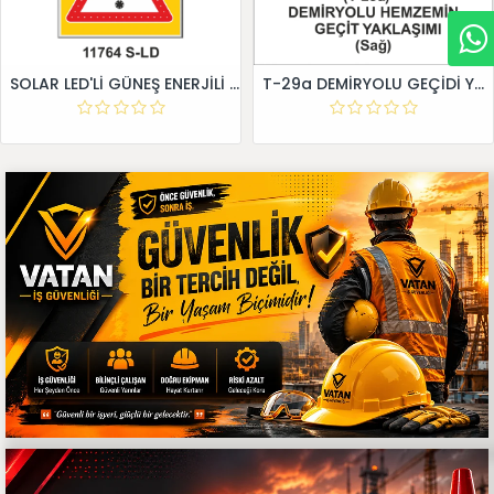
SOLAR LED'Lİ GÜNEŞ ENERJİLİ LEVHA
T-29a DEMİRYOLU GEÇİDİ YAKLAŞIM LEVHALARI (Sağ)