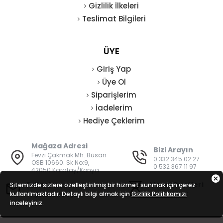
Gizlilik İlkeleri
Teslimat Bilgileri
ÜYE
Giriş Yap
Üye Ol
Siparişlerim
İadelerim
Hediye Çeklerim
Mağaza Adresi
Bizi Arayın
Fevzi Çakmak Mh. Büsan
0 332 345 02 27
OSB 10660. Sk No:9,
0 532 367 11 97
42050 Karatay/Konya
E-Posta
Mesai Saatleri
Sitemizde sizlere özelleştirilmiş bir hizmet sunmak için çerez
kullanılmaktadır. Detaylı bilgi almak için
bilgi@vatanisguvenligi.com
Gizlilik Politikamızı
08:00 - 19:00
inceleyiniz.