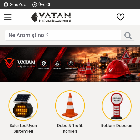
Giriş Yap
Üye Ol
Solar Led Uyarı
Duba & Trafik
Reklam Dubaları
Sistemleri
Konileri