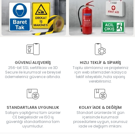
GÜVENLİ ALIŞVERİŞ
HIZLI TEKLİF & SİPARİŞ
256-bit SSL sertifikası ve 3D
Toplu alımlarınız ve projeleriniz
Secure ile kurumsal ve bireysel
için web sitemizden kolayca
ödemeleriniz güvence altında.
teklif isteyebilir, hızla sipariş
verebilirsiniz.
STANDARTLARA UYGUNLUK
KOLAY İADE & DEĞİŞİM
Satışını yaptığımız tüm ürünler
Standart ürünlerde 14 gün
CE belgelisidir ve ISO iş
içerisinde kurumsal
güvenliği standartlarına tam
prosedürlere uygun, sorunsuz
uyumludur.
iade ve değişim imkanı.