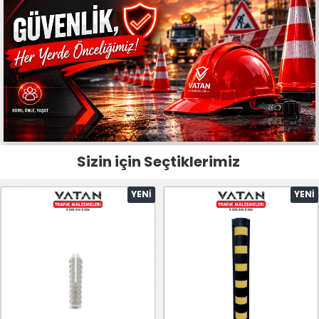
Sizin için Seçtiklerimiz
YENI
YENI