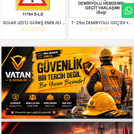
SOLAR LED'Lİ GÜNEŞ ENERJİLİ LEVHA
T-29a DEMİRYOLU GEÇİDİ YAKLAŞIM LEVHALARI (Sağ)