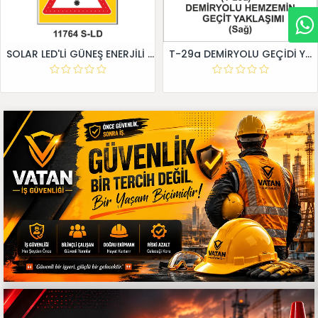
SOLAR LED'Lİ GÜNEŞ ENERJİLİ LEVHA
T-29a DEMİRYOLU GEÇİDİ YAKLAŞIM LEVHALARI (Sağ)