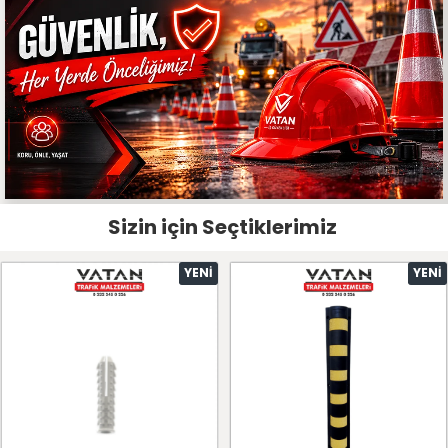
Sizin için Seçtiklerimiz
YENI
YENI