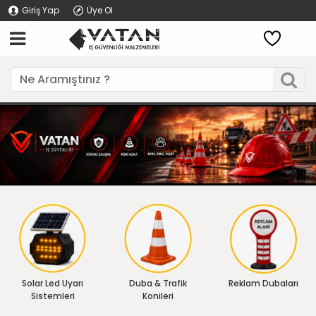
Giriş Yap
Üye Ol
Solar Led Uyarı
Duba & Trafik
Reklam Dubaları
Sistemleri
Konileri