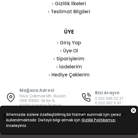
Gizlilik İlkeleri
Teslimat Bilgileri
ÜYE
Giriş Yap
Üye Ol
Siparişlerim
İadelerim
Hediye Çeklerim
Mağaza Adresi
Bizi Arayın
Fevzi Çakmak Mh. Büsan
0 332 345 02 27
OSB 10660. Sk No:9,
0 532 367 11 97
42050 Karatay/Konya
E-Posta
Mesai Saatleri
Sitemizde sizlere özelleştirilmiş bir hizmet sunmak için çerez
kullanılmaktadır. Detaylı bilgi almak için
bilgi@vatanisguvenligi.com
Gizlilik Politikamızı
08:00 - 19:00
inceleyiniz.