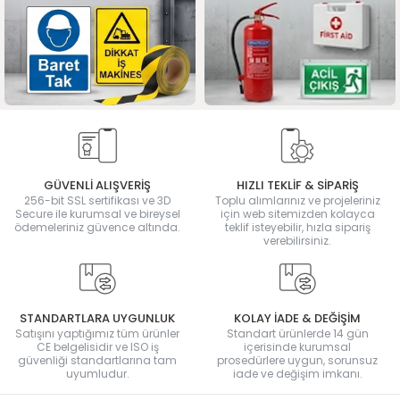
GÜVENLİ ALIŞVERİŞ
HIZLI TEKLİF & SİPARİŞ
256-bit SSL sertifikası ve 3D
Toplu alımlarınız ve projeleriniz
Secure ile kurumsal ve bireysel
için web sitemizden kolayca
ödemeleriniz güvence altında.
teklif isteyebilir, hızla sipariş
verebilirsiniz.
STANDARTLARA UYGUNLUK
KOLAY İADE & DEĞİŞİM
Satışını yaptığımız tüm ürünler
Standart ürünlerde 14 gün
CE belgelisidir ve ISO iş
içerisinde kurumsal
güvenliği standartlarına tam
prosedürlere uygun, sorunsuz
uyumludur.
iade ve değişim imkanı.