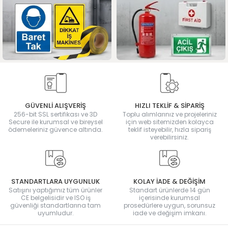
GÜVENLİ ALIŞVERİŞ
HIZLI TEKLİF & SİPARİŞ
256-bit SSL sertifikası ve 3D
Toplu alımlarınız ve projeleriniz
Secure ile kurumsal ve bireysel
için web sitemizden kolayca
ödemeleriniz güvence altında.
teklif isteyebilir, hızla sipariş
verebilirsiniz.
STANDARTLARA UYGUNLUK
KOLAY İADE & DEĞİŞİM
Satışını yaptığımız tüm ürünler
Standart ürünlerde 14 gün
CE belgelisidir ve ISO iş
içerisinde kurumsal
güvenliği standartlarına tam
prosedürlere uygun, sorunsuz
uyumludur.
iade ve değişim imkanı.