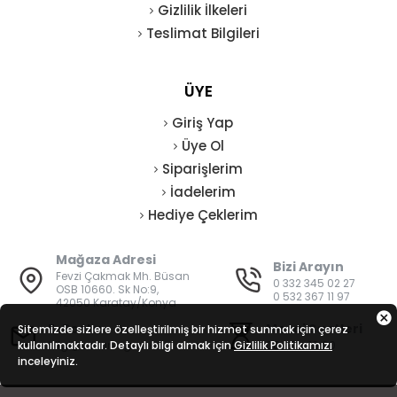
Gizlilik İlkeleri
Teslimat Bilgileri
ÜYE
Giriş Yap
Üye Ol
Siparişlerim
İadelerim
Hediye Çeklerim
Mağaza Adresi
Bizi Arayın
Fevzi Çakmak Mh. Büsan
0 332 345 02 27
OSB 10660. Sk No:9,
0 532 367 11 97
42050 Karatay/Konya
E-Posta
Mesai Saatleri
Sitemizde sizlere özelleştirilmiş bir hizmet sunmak için çerez
kullanılmaktadır. Detaylı bilgi almak için
bilgi@vatanisguvenligi.com
Gizlilik Politikamızı
08:00 - 19:00
inceleyiniz.