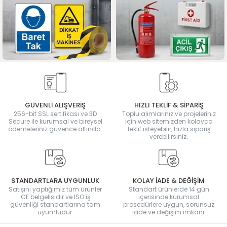
GÜVENLİ ALIŞVERİŞ
HIZLI TEKLİF & SİPARİŞ
256-bit SSL sertifikası ve 3D
Toplu alımlarınız ve projeleriniz
Secure ile kurumsal ve bireysel
için web sitemizden kolayca
ödemeleriniz güvence altında.
teklif isteyebilir, hızla sipariş
verebilirsiniz.
STANDARTLARA UYGUNLUK
KOLAY İADE & DEĞİŞİM
Satışını yaptığımız tüm ürünler
Standart ürünlerde 14 gün
CE belgelisidir ve ISO iş
içerisinde kurumsal
güvenliği standartlarına tam
prosedürlere uygun, sorunsuz
uyumludur.
iade ve değişim imkanı.