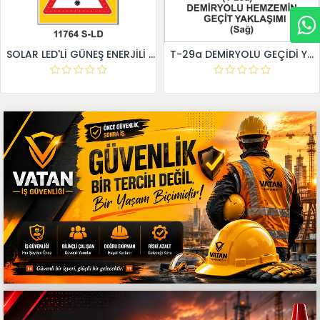
SOLAR LED'Lİ GÜNEŞ ENERJİLİ LEVHA
T-29a DEMİRYOLU GEÇİDİ YAKLAŞIM LEVHALARI (Sağ)