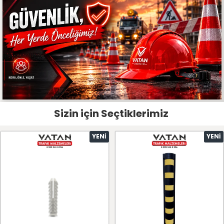
Sizin için Seçtiklerimiz
YENI
YENI