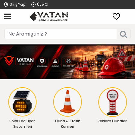
Giriş Yap
Üye Ol
Solar Led Uyarı
Duba & Trafik
Reklam Dubaları
Sistemleri
Konileri