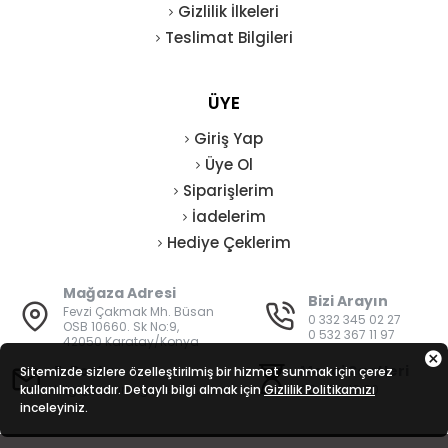
Gizlilik İlkeleri
Teslimat Bilgileri
ÜYE
Giriş Yap
Üye Ol
Siparişlerim
İadelerim
Hediye Çeklerim
Mağaza Adresi
Bizi Arayın
Fevzi Çakmak Mh. Büsan
0 332 345 02 27
OSB 10660. Sk No:9,
0 532 367 11 97
42050 Karatay/Konya
E-Posta
Mesai Saatleri
Sitemizde sizlere özelleştirilmiş bir hizmet sunmak için çerez
kullanılmaktadır. Detaylı bilgi almak için
bilgi@vatanisguvenligi.com
Gizlilik Politikamızı
08:00 - 19:00
inceleyiniz.