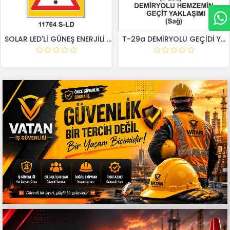
SOLAR LED'Lİ GÜNEŞ ENERJİLİ LEVHA
T-29a DEMİRYOLU GEÇİDİ YAKLAŞIM LEVHALARI (Sağ)