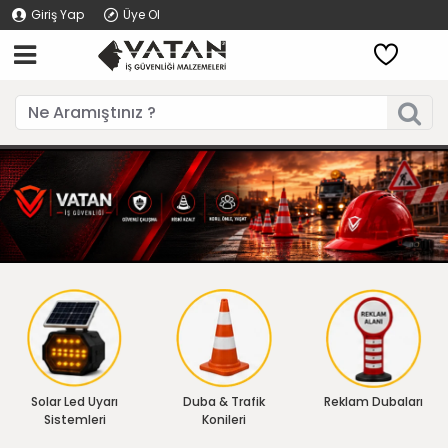
Giriş Yap
Üye Ol
Solar Led Uyarı
Duba & Trafik
Reklam Dubaları
Sistemleri
Konileri