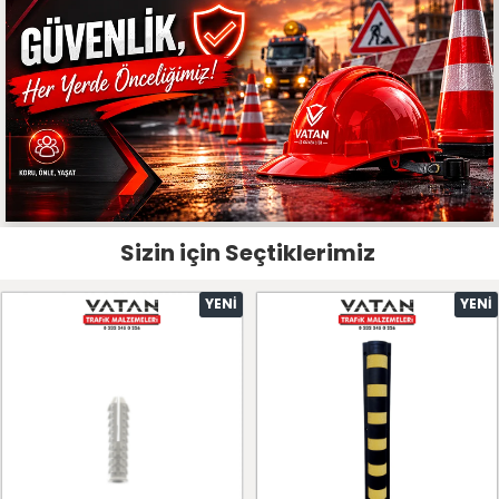
Sizin için Seçtiklerimiz
YENI
YENI