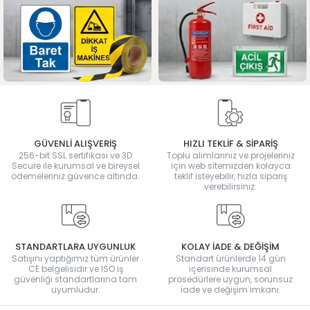
GÜVENLİ ALIŞVERİŞ
HIZLI TEKLİF & SİPARİŞ
256-bit SSL sertifikası ve 3D
Toplu alımlarınız ve projeleriniz
Secure ile kurumsal ve bireysel
için web sitemizden kolayca
ödemeleriniz güvence altında.
teklif isteyebilir, hızla sipariş
verebilirsiniz.
STANDARTLARA UYGUNLUK
KOLAY İADE & DEĞİŞİM
Satışını yaptığımız tüm ürünler
Standart ürünlerde 14 gün
CE belgelisidir ve ISO iş
içerisinde kurumsal
güvenliği standartlarına tam
prosedürlere uygun, sorunsuz
uyumludur.
iade ve değişim imkanı.