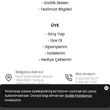
Gizlilik İlkeleri
Teslimat Bilgileri
ÜYE
Giriş Yap
Üye Ol
Siparişlerim
İadelerim
Hediye Çeklerim
Mağaza Adresi
Bizi Arayın
Fevzi Çakmak Mh. Büsan
0 332 345 02 27
OSB 10660. Sk No:9,
0 532 367 11 97
42050 Karatay/Konya
E-Posta
Mesai Saatleri
Sitemizde sizlere özelleştirilmiş bir hizmet sunmak için çerez
kullanılmaktadır. Detaylı bilgi almak için
bilgi@vatanisguvenligi.com
Gizlilik Politikamızı
08:00 - 19:00
inceleyiniz.