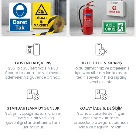
GÜVENLİ ALIŞVERİŞ
HIZLI TEKLİF & SİPARİŞ
256-bit SSL sertifikası ve 3D
Toplu alımlarınız ve projeleriniz
Secure ile kurumsal ve bireysel
için web sitemizden kolayca
ödemeleriniz güvence altında.
teklif isteyebilir, hızla sipariş
verebilirsiniz.
STANDARTLARA UYGUNLUK
KOLAY İADE & DEĞİŞİM
Satışını yaptığımız tüm ürünler
Standart ürünlerde 14 gün
CE belgelisidir ve ISO iş
içerisinde kurumsal
güvenliği standartlarına tam
prosedürlere uygun, sorunsuz
uyumludur.
iade ve değişim imkanı.