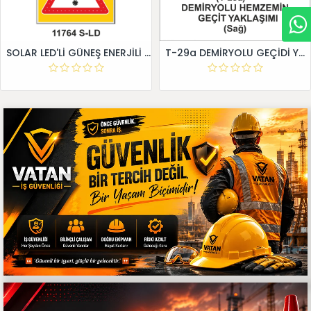
SOLAR LED'Lİ GÜNEŞ ENERJİLİ LEVHA
T-29a DEMİRYOLU GEÇİDİ YAKLAŞIM LEVHALARI (Sağ)