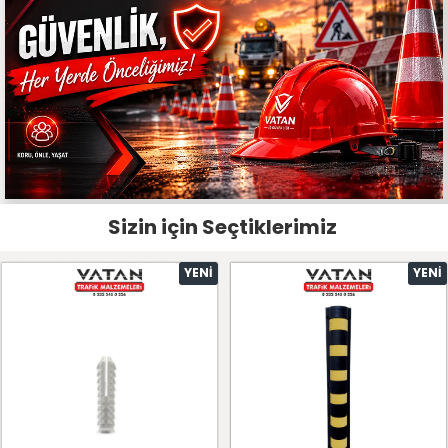
Sizin için Seçtiklerimiz
YENI
YENI