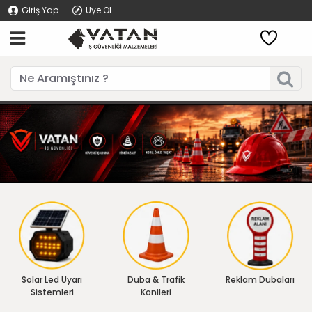
Giriş Yap
Üye Ol
Solar Led Uyarı
Duba & Trafik
Reklam Dubaları
Sistemleri
Konileri