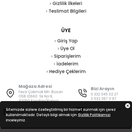
Gizlilik İlkeleri
Teslimat Bilgileri
ÜYE
Giriş Yap
Üye Ol
Siparişlerim
İadelerim
Hediye Çeklerim
Mağaza Adresi
Bizi Arayın
Fevzi Çakmak Mh. Büsan
0 332 345 02 27
OSB 10660. Sk No:9,
0 532 367 11 97
42050 Karatay/Konya
E-Posta
Mesai Saatleri
Sitemizde sizlere özelleştirilmiş bir hizmet sunmak için çerez
kullanılmaktadır. Detaylı bilgi almak için
bilgi@vatanisguvenligi.com
Gizlilik Politikamızı
08:00 - 19:00
inceleyiniz.