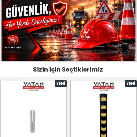
Sizin için Seçtiklerimiz
YENI
YENI