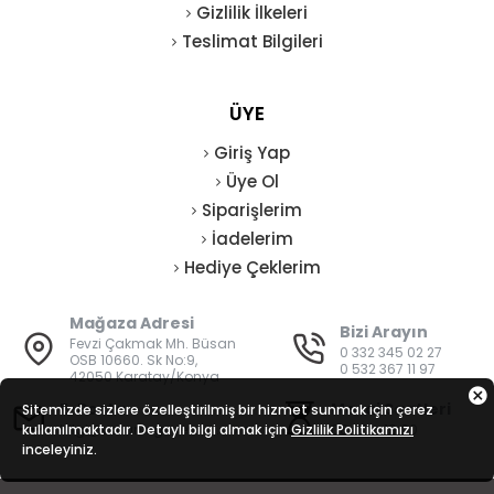
Gizlilik İlkeleri
Teslimat Bilgileri
ÜYE
Giriş Yap
Üye Ol
Siparişlerim
İadelerim
Hediye Çeklerim
Mağaza Adresi
Bizi Arayın
Fevzi Çakmak Mh. Büsan
0 332 345 02 27
OSB 10660. Sk No:9,
0 532 367 11 97
42050 Karatay/Konya
E-Posta
Mesai Saatleri
Sitemizde sizlere özelleştirilmiş bir hizmet sunmak için çerez
kullanılmaktadır. Detaylı bilgi almak için
bilgi@vatanisguvenligi.com
Gizlilik Politikamızı
08:00 - 19:00
inceleyiniz.