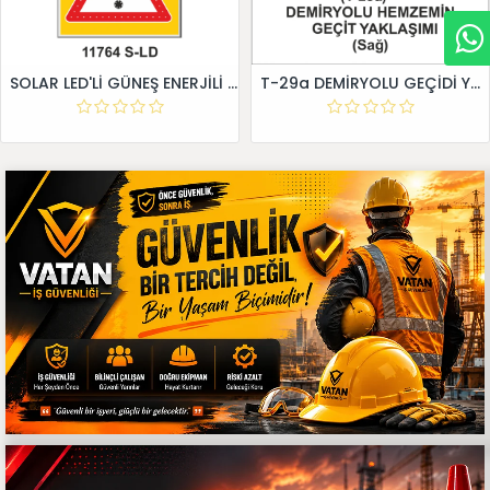
SOLAR LED'Lİ GÜNEŞ ENERJİLİ LEVHA
T-29a DEMİRYOLU GEÇİDİ YAKLAŞIM LEVHALARI (Sağ)