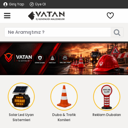
Giriş Yap
Üye Ol
Solar Led Uyarı
Duba & Trafik
Reklam Dubaları
Sistemleri
Konileri