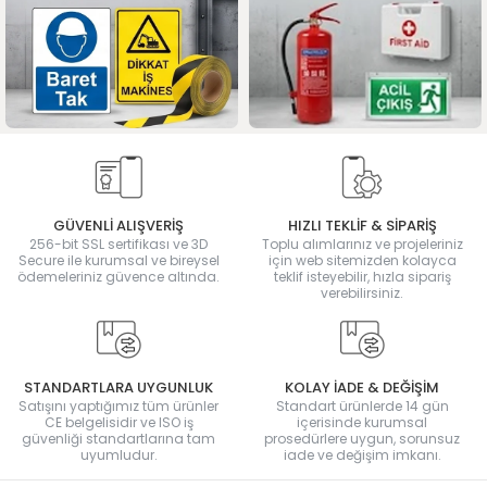
GÜVENLİ ALIŞVERİŞ
HIZLI TEKLİF & SİPARİŞ
256-bit SSL sertifikası ve 3D
Toplu alımlarınız ve projeleriniz
Secure ile kurumsal ve bireysel
için web sitemizden kolayca
ödemeleriniz güvence altında.
teklif isteyebilir, hızla sipariş
verebilirsiniz.
STANDARTLARA UYGUNLUK
KOLAY İADE & DEĞİŞİM
Satışını yaptığımız tüm ürünler
Standart ürünlerde 14 gün
CE belgelisidir ve ISO iş
içerisinde kurumsal
güvenliği standartlarına tam
prosedürlere uygun, sorunsuz
uyumludur.
iade ve değişim imkanı.