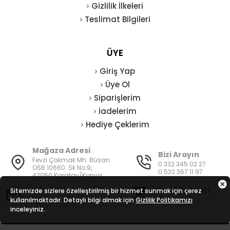
Gizlilik İlkeleri
Teslimat Bilgileri
ÜYE
Giriş Yap
Üye Ol
Siparişlerim
İadelerim
Hediye Çeklerim
Mağaza Adresi
Bizi Arayın
Fevzi Çakmak Mh. Büsan
0 332 345 02 27
OSB 10660. Sk No:9,
0 532 367 11 97
42050 Karatay/Konya
E-Posta
Mesai Saatleri
Sitemizde sizlere özelleştirilmiş bir hizmet sunmak için çerez
kullanılmaktadır. Detaylı bilgi almak için
bilgi@vatanisguvenligi.com
Gizlilik Politikamızı
08:00 - 19:00
inceleyiniz.