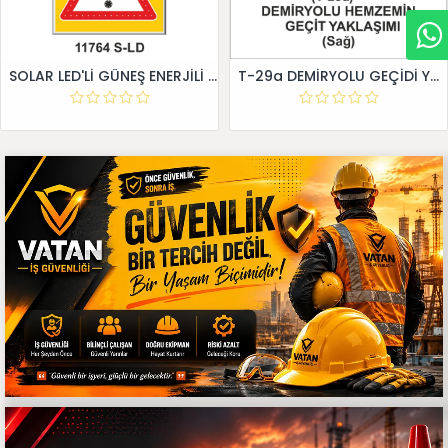
SOLAR LED'Lİ GÜNEŞ ENERJİLİ LEVHA
T-29a DEMİRYOLU GEÇİDİ YAKLAŞIM LEVHALARI (Sağ)