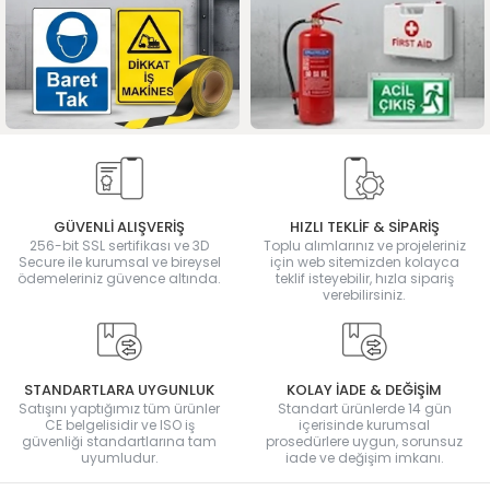
GÜVENLİ ALIŞVERİŞ
HIZLI TEKLİF & SİPARİŞ
256-bit SSL sertifikası ve 3D
Toplu alımlarınız ve projeleriniz
Secure ile kurumsal ve bireysel
için web sitemizden kolayca
ödemeleriniz güvence altında.
teklif isteyebilir, hızla sipariş
verebilirsiniz.
STANDARTLARA UYGUNLUK
KOLAY İADE & DEĞİŞİM
Satışını yaptığımız tüm ürünler
Standart ürünlerde 14 gün
CE belgelisidir ve ISO iş
içerisinde kurumsal
güvenliği standartlarına tam
prosedürlere uygun, sorunsuz
uyumludur.
iade ve değişim imkanı.