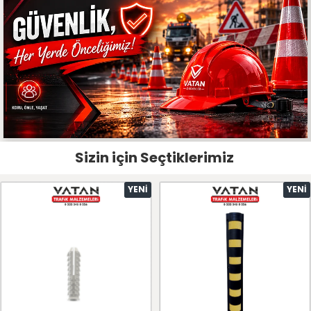
Sizin için Seçtiklerimiz
YENI
YENI