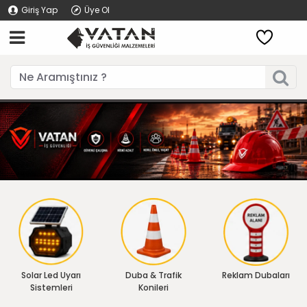
Giriş Yap
Üye Ol
Solar Led Uyarı
Duba & Trafik
Reklam Dubaları
Sistemleri
Konileri