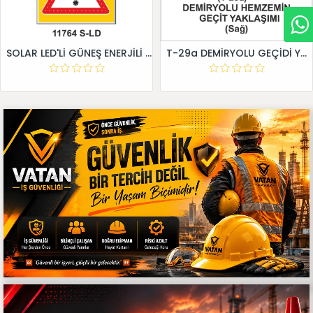
SOLAR LED'Lİ GÜNEŞ ENERJİLİ LEVHA
T-29a DEMİRYOLU GEÇİDİ YAKLAŞIM LEVHALARI (Sağ)