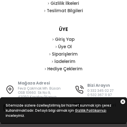
Gizlilik İlkeleri
Teslimat Bilgileri
ÜYE
Giriş Yap
Üye Ol
Siparişlerim
İadelerim
Hediye Çeklerim
Mağaza Adresi
Bizi Arayın
Fevzi Çakmak Mh. Büsan
0 332 345 02 27
OSB 10660. Sk No:9,
0 532 367 11 97
42050 Karatay/Konya
E-Posta
Mesai Saatleri
Sitemizde sizlere özelleştirilmiş bir hizmet sunmak için çerez
kullanılmaktadır. Detaylı bilgi almak için
bilgi@vatanisguvenligi.com
Gizlilik Politikamızı
08:00 - 19:00
inceleyiniz.