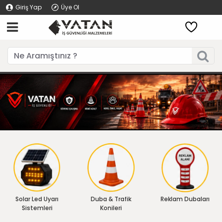
Giriş Yap
Üye Ol
Solar Led Uyarı
Duba & Trafik
Reklam Dubaları
Sistemleri
Konileri