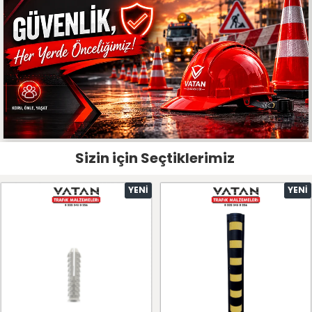
Sizin için Seçtiklerimiz
YENI
YENI