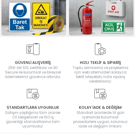
GÜVENLİ ALIŞVERİŞ
HIZLI TEKLİF & SİPARİŞ
256-bit SSL sertifikası ve 3D
Toplu alımlarınız ve projeleriniz
Secure ile kurumsal ve bireysel
için web sitemizden kolayca
ödemeleriniz güvence altında.
teklif isteyebilir, hızla sipariş
verebilirsiniz.
STANDARTLARA UYGUNLUK
KOLAY İADE & DEĞİŞİM
Satışını yaptığımız tüm ürünler
Standart ürünlerde 14 gün
CE belgelisidir ve ISO iş
içerisinde kurumsal
güvenliği standartlarına tam
prosedürlere uygun, sorunsuz
uyumludur.
iade ve değişim imkanı.