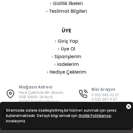
Gizlilik İlkeleri
Teslimat Bilgileri
ÜYE
Giriş Yap
Üye Ol
Siparişlerim
İadelerim
Hediye Çeklerim
Mağaza Adresi
Bizi Arayın
Fevzi Çakmak Mh. Büsan
0 332 345 02 27
OSB 10660. Sk No:9,
0 532 367 11 97
42050 Karatay/Konya
E-Posta
Mesai Saatleri
Sitemizde sizlere özelleştirilmiş bir hizmet sunmak için çerez
kullanılmaktadır. Detaylı bilgi almak için
bilgi@vatanisguvenligi.com
Gizlilik Politikamızı
08:00 - 19:00
inceleyiniz.