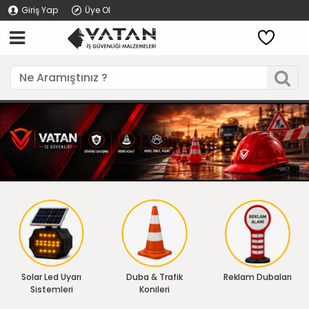
Giriş Yap
Üye Ol
Solar Led Uyarı
Duba & Trafik
Reklam Dubaları
Sistemleri
Konileri