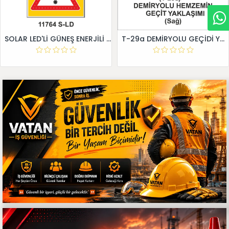
SOLAR LED'Lİ GÜNEŞ ENERJİLİ LEVHA
T-29a DEMİRYOLU GEÇİDİ YAKLAŞIM LEVHALARI (Sağ)