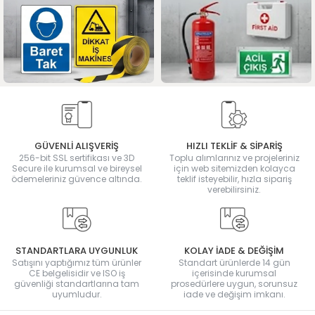
GÜVENLİ ALIŞVERİŞ
HIZLI TEKLİF & SİPARİŞ
256-bit SSL sertifikası ve 3D
Toplu alımlarınız ve projeleriniz
Secure ile kurumsal ve bireysel
için web sitemizden kolayca
ödemeleriniz güvence altında.
teklif isteyebilir, hızla sipariş
verebilirsiniz.
STANDARTLARA UYGUNLUK
KOLAY İADE & DEĞİŞİM
Satışını yaptığımız tüm ürünler
Standart ürünlerde 14 gün
CE belgelisidir ve ISO iş
içerisinde kurumsal
güvenliği standartlarına tam
prosedürlere uygun, sorunsuz
uyumludur.
iade ve değişim imkanı.