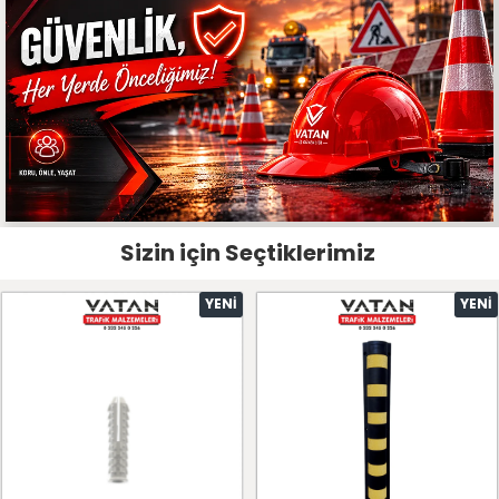
Sizin için Seçtiklerimiz
YENI
YENI