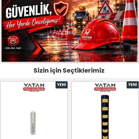
Sizin için Seçtiklerimiz
YENI
YENI