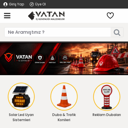
Giriş Yap
Üye Ol
Solar Led Uyarı
Duba & Trafik
Reklam Dubaları
Sistemleri
Konileri