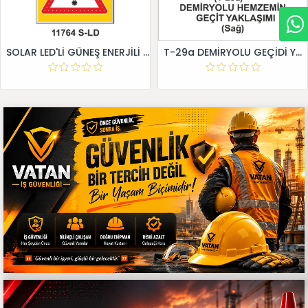
SOLAR LED'Lİ GÜNEŞ ENERJİLİ LEVHA
T-29a DEMİRYOLU GEÇİDİ YAKLAŞIM LEVHALARI (Sağ)