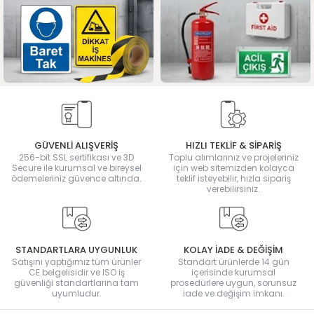
GÜVENLİ ALIŞVERİŞ
HIZLI TEKLİF & SİPARİŞ
256-bit SSL sertifikası ve 3D
Toplu alımlarınız ve projeleriniz
Secure ile kurumsal ve bireysel
için web sitemizden kolayca
ödemeleriniz güvence altında.
teklif isteyebilir, hızla sipariş
verebilirsiniz.
STANDARTLARA UYGUNLUK
KOLAY İADE & DEĞİŞİM
Satışını yaptığımız tüm ürünler
Standart ürünlerde 14 gün
CE belgelisidir ve ISO iş
içerisinde kurumsal
güvenliği standartlarına tam
prosedürlere uygun, sorunsuz
uyumludur.
iade ve değişim imkanı.