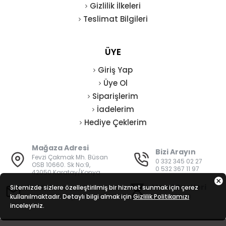
Gizlilik İlkeleri
Teslimat Bilgileri
ÜYE
Giriş Yap
Üye Ol
Siparişlerim
İadelerim
Hediye Çeklerim
Mağaza Adresi
Bizi Arayın
Fevzi Çakmak Mh. Büsan
0 332 345 02 27
OSB 10660. Sk No:9,
0 532 367 11 97
42050 Karatay/Konya
E-Posta
Mesai Saatleri
Sitemizde sizlere özelleştirilmiş bir hizmet sunmak için çerez
kullanılmaktadır. Detaylı bilgi almak için
bilgi@vatanisguvenligi.com
Gizlilik Politikamızı
08:00 - 19:00
inceleyiniz.