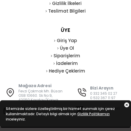
Gizlilik İlkeleri
Teslimat Bilgileri
ÜYE
Giriş Yap
Üye Ol
Siparişlerim
İadelerim
Hediye Çeklerim
Mağaza Adresi
Bizi Arayın
Fevzi Çakmak Mh. Büsan
0 332 345 02 27
OSB 10660. Sk No:9,
0 532 367 11 97
42050 Karatay/Konya
E-Posta
Mesai Saatleri
Sitemizde sizlere özelleştirilmiş bir hizmet sunmak için çerez
kullanılmaktadır. Detaylı bilgi almak için
bilgi@vatanisguvenligi.com
Gizlilik Politikamızı
08:00 - 19:00
inceleyiniz.