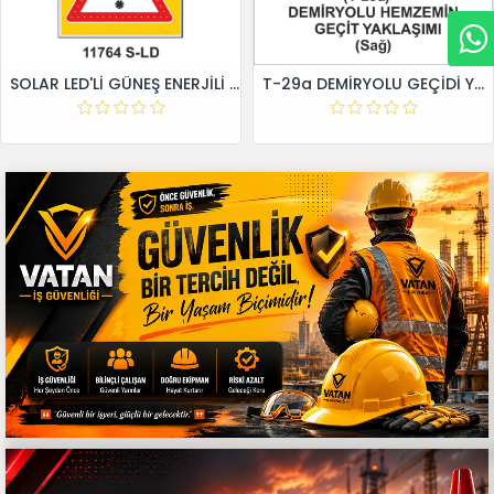
SOLAR LED'Lİ GÜNEŞ ENERJİLİ LEVHA
T-29a DEMİRYOLU GEÇİDİ YAKLAŞIM LEVHALARI (Sağ)