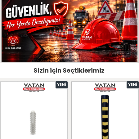
Sizin için Seçtiklerimiz
YENI
YENI