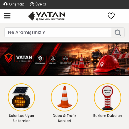
Giriş Yap
Üye Ol
Solar Led Uyarı
Duba & Trafik
Reklam Dubaları
Sistemleri
Konileri