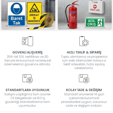
GÜVENLİ ALIŞVERİŞ
HIZLI TEKLİF & SİPARİŞ
256-bit SSL sertifikası ve 3D
Toplu alımlarınız ve projeleriniz
Secure ile kurumsal ve bireysel
için web sitemizden kolayca
ödemeleriniz güvence altında.
teklif isteyebilir, hızla sipariş
verebilirsiniz.
STANDARTLARA UYGUNLUK
KOLAY İADE & DEĞİŞİM
Satışını yaptığımız tüm ürünler
Standart ürünlerde 14 gün
CE belgelisidir ve ISO iş
içerisinde kurumsal
güvenliği standartlarına tam
prosedürlere uygun, sorunsuz
uyumludur.
iade ve değişim imkanı.