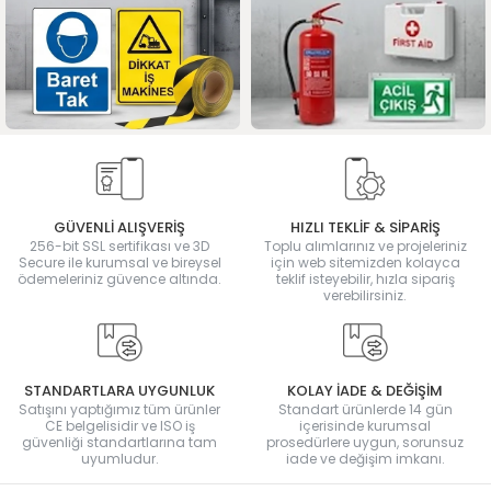
GÜVENLİ ALIŞVERİŞ
HIZLI TEKLİF & SİPARİŞ
256-bit SSL sertifikası ve 3D
Toplu alımlarınız ve projeleriniz
Secure ile kurumsal ve bireysel
için web sitemizden kolayca
ödemeleriniz güvence altında.
teklif isteyebilir, hızla sipariş
verebilirsiniz.
STANDARTLARA UYGUNLUK
KOLAY İADE & DEĞİŞİM
Satışını yaptığımız tüm ürünler
Standart ürünlerde 14 gün
CE belgelisidir ve ISO iş
içerisinde kurumsal
güvenliği standartlarına tam
prosedürlere uygun, sorunsuz
uyumludur.
iade ve değişim imkanı.