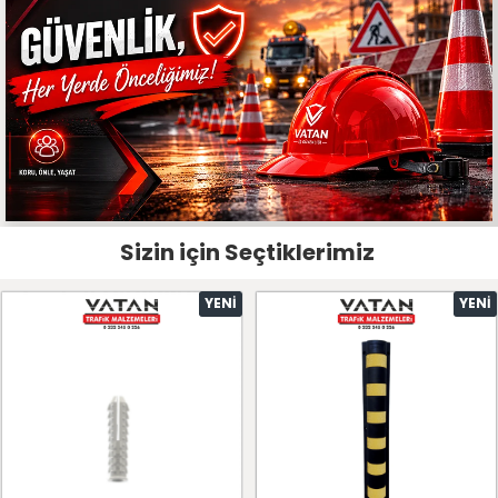
Sizin için Seçtiklerimiz
YENI
YENI