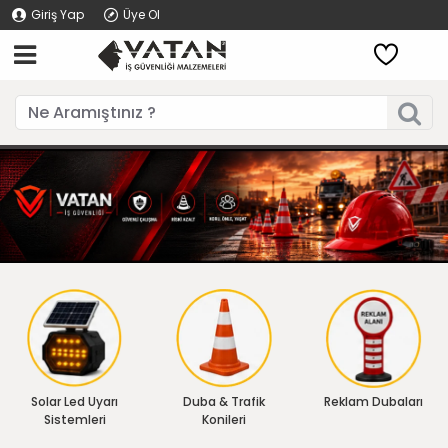
Giriş Yap
Üye Ol
Solar Led Uyarı
Duba & Trafik
Reklam Dubaları
Sistemleri
Konileri