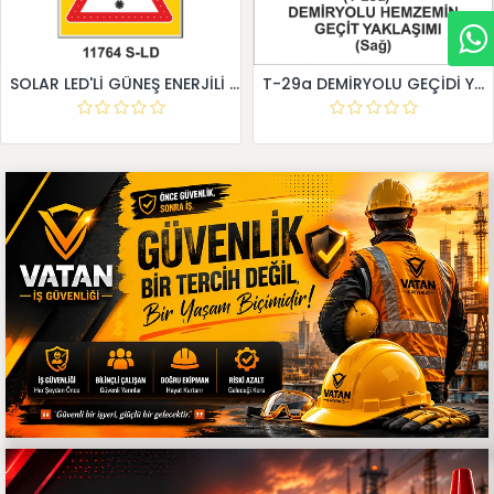
SOLAR LED'Lİ GÜNEŞ ENERJİLİ LEVHA
T-29a DEMİRYOLU GEÇİDİ YAKLAŞIM LEVHALARI (Sağ)