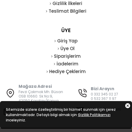
Gizlilik İlkeleri
Teslimat Bilgileri
ÜYE
Giriş Yap
Üye Ol
Siparişlerim
İadelerim
Hediye Çeklerim
Mağaza Adresi
Bizi Arayın
Fevzi Çakmak Mh. Büsan
0 332 345 02 27
OSB 10660. Sk No:9,
0 532 367 11 97
42050 Karatay/Konya
E-Posta
Mesai Saatleri
Sitemizde sizlere özelleştirilmiş bir hizmet sunmak için çerez
kullanılmaktadır. Detaylı bilgi almak için
bilgi@vatanisguvenligi.com
Gizlilik Politikamızı
08:00 - 19:00
inceleyiniz.