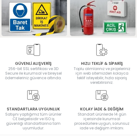
GÜVENLİ ALIŞVERİŞ
HIZLI TEKLİF & SİPARİŞ
256-bit SSL sertifikası ve 3D
Toplu alımlarınız ve projeleriniz
Secure ile kurumsal ve bireysel
için web sitemizden kolayca
ödemeleriniz güvence altında.
teklif isteyebilir, hızla sipariş
verebilirsiniz.
STANDARTLARA UYGUNLUK
KOLAY İADE & DEĞİŞİM
Satışını yaptığımız tüm ürünler
Standart ürünlerde 14 gün
CE belgelisidir ve ISO iş
içerisinde kurumsal
güvenliği standartlarına tam
prosedürlere uygun, sorunsuz
uyumludur.
iade ve değişim imkanı.