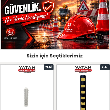
Sizin için Seçtiklerimiz
YENI
YENI