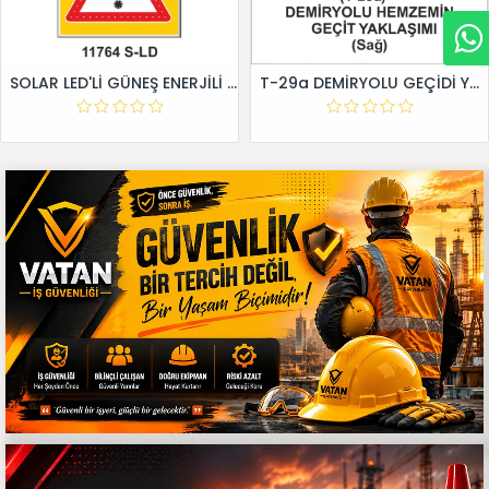
SOLAR LED'Lİ GÜNEŞ ENERJİLİ LEVHA
T-29a DEMİRYOLU GEÇİDİ YAKLAŞIM LEVHALARI (Sağ)