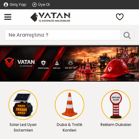
Giriş Yap
Üye Ol
Solar Led Uyarı
Duba & Trafik
Reklam Dubaları
Sistemleri
Konileri