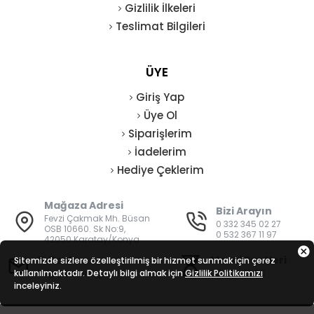
Gizlilik İlkeleri
Teslimat Bilgileri
ÜYE
Giriş Yap
Üye Ol
Siparişlerim
İadelerim
Hediye Çeklerim
Mağaza Adresi
Bizi Arayın
Fevzi Çakmak Mh. Büsan
0 332 345 02 27
OSB 10660. Sk No:9,
0 532 367 11 97
42050 Karatay/Konya
E-Posta
Mesai Saatleri
Sitemizde sizlere özelleştirilmiş bir hizmet sunmak için çerez
kullanılmaktadır. Detaylı bilgi almak için
bilgi@vatanisguvenligi.com
Gizlilik Politikamızı
08:00 - 19:00
inceleyiniz.