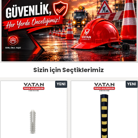
Sizin için Seçtiklerimiz
YENI
YENI