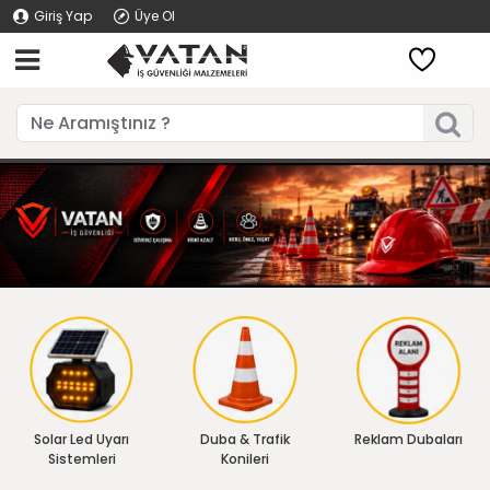
Giriş Yap
Üye Ol
Solar Led Uyarı
Duba & Trafik
Reklam Dubaları
Sistemleri
Konileri