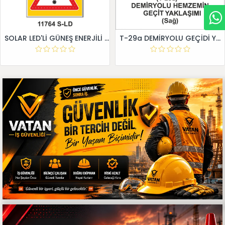
SOLAR LED'Lİ GÜNEŞ ENERJİLİ LEVHA
T-29a DEMİRYOLU GEÇİDİ YAKLAŞIM LEVHALARI (Sağ)