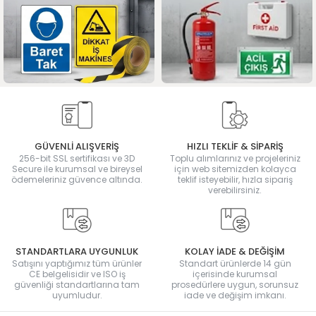
GÜVENLİ ALIŞVERİŞ
HIZLI TEKLİF & SİPARİŞ
256-bit SSL sertifikası ve 3D
Toplu alımlarınız ve projeleriniz
Secure ile kurumsal ve bireysel
için web sitemizden kolayca
ödemeleriniz güvence altında.
teklif isteyebilir, hızla sipariş
verebilirsiniz.
STANDARTLARA UYGUNLUK
KOLAY İADE & DEĞİŞİM
Satışını yaptığımız tüm ürünler
Standart ürünlerde 14 gün
CE belgelisidir ve ISO iş
içerisinde kurumsal
güvenliği standartlarına tam
prosedürlere uygun, sorunsuz
uyumludur.
iade ve değişim imkanı.