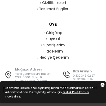
Gizlilik İlkeleri
Teslimat Bilgileri
ÜYE
Giriş Yap
Üye Ol
Siparişlerim
İadelerim
Hediye Çeklerim
Mağaza Adresi
Bizi Arayın
Fevzi Çakmak Mh. Büsan
0 332 345 02 27
OSB 10660. Sk No:9,
0 532 367 11 97
42050 Karatay/Konya
E-Posta
Mesai Saatleri
Sitemizde sizlere özelleştirilmiş bir hizmet sunmak için çerez
kullanılmaktadır. Detaylı bilgi almak için
bilgi@vatanisguvenligi.com
Gizlilik Politikamızı
08:00 - 19:00
inceleyiniz.