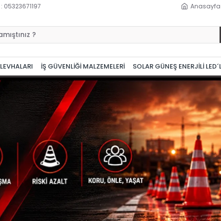
 : 05323671197
Anasayfa
 LEVHALARI
İŞ GÜVENLİĞİ MALZEMELERİ
SOLAR GÜNEŞ ENERJİLİ LED´