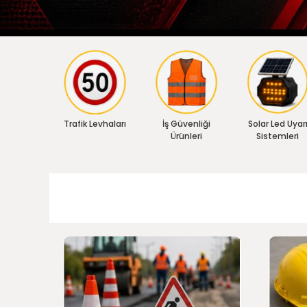
Trafik Levhaları
İş Güvenliği
Solar Led Uyar
Ürünleri
Sistemleri