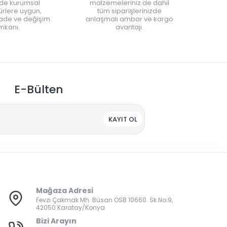
nde kurumsal
malzemeleriniz de dahil
rlere uygun,
tüm siparişlerinizde
iade ve değişim
anlaşmalı ambar ve kargo
mkanı.
avantajı.
E-Bülten
KAYIT OL
Mağaza Adresi
Fevzi Çakmak Mh. Büsan OSB 10660. Sk No:9,
42050 Karatay/Konya
Bizi Arayın