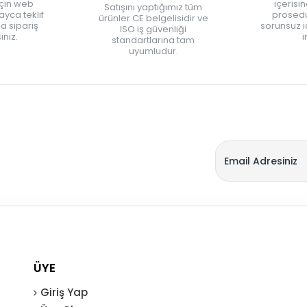
için web
içerisi
Satışını yaptığımız tüm
yca teklif
prosedü
ürünler CE belgelisidir ve
zla sipariş
sorunsuz 
ISO iş güvenliği
iniz.
i
standartlarına tam
uyumludur.
ÜYE
Giriş Yap