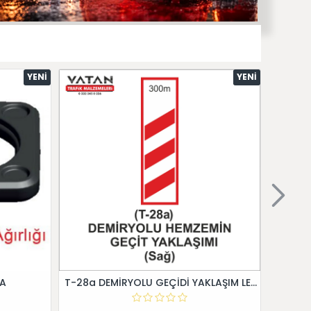
YENI
YENI
 A
T-28a DEMİRYOLU GEÇİDİ YAKLAŞIM LEVHALARI (Sağ)