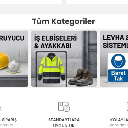
Tüm Kategoriler
& SİPARİŞ
STANDARTLARA
KOLAY İ
rınız ve
Standart ü
UYGUNLUK