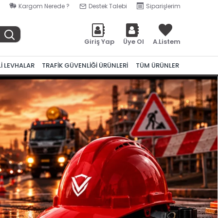
Kargom Nerede ?
Destek Talebi
Siparişlerim
Giriş Yap
Üye Ol
A.Listem
Lİ LEVHALAR
TRAFİK GÜVENLİĞİ ÜRÜNLERİ
TÜM ÜRÜNLER