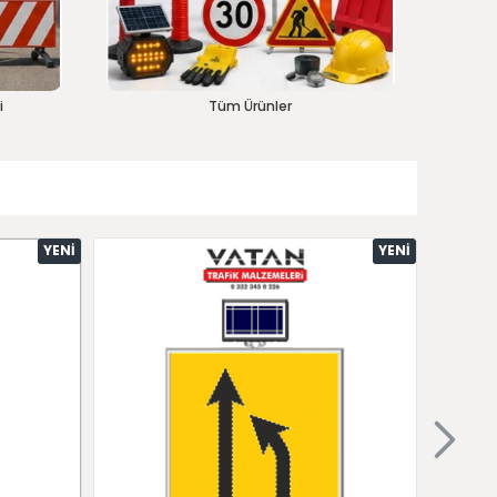
i
Tüm Ürünler
YENI
YENI