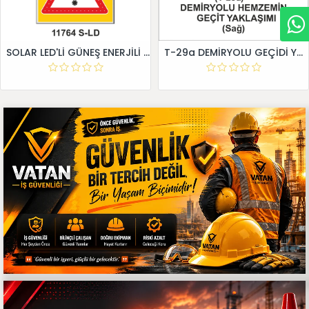
SOLAR LED'Lİ GÜNEŞ ENERJİLİ LEVHA
T-29a DEMİRYOLU GEÇİDİ YAKLAŞIM LEVHALARI (Sağ)