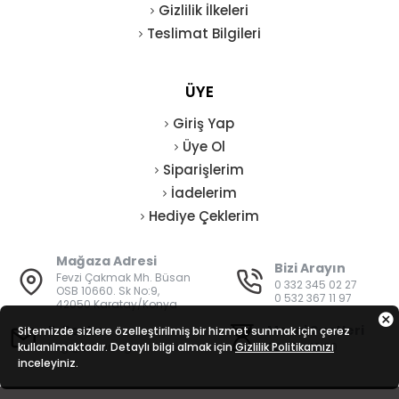
Gizlilik İlkeleri
Teslimat Bilgileri
ÜYE
Giriş Yap
Üye Ol
Siparişlerim
İadelerim
Hediye Çeklerim
Mağaza Adresi
Bizi Arayın
Fevzi Çakmak Mh. Büsan
0 332 345 02 27
OSB 10660. Sk No:9,
0 532 367 11 97
42050 Karatay/Konya
E-Posta
Mesai Saatleri
Sitemizde sizlere özelleştirilmiş bir hizmet sunmak için çerez
kullanılmaktadır. Detaylı bilgi almak için
bilgi@vatanisguvenligi.com
Gizlilik Politikamızı
08:00 - 19:00
inceleyiniz.