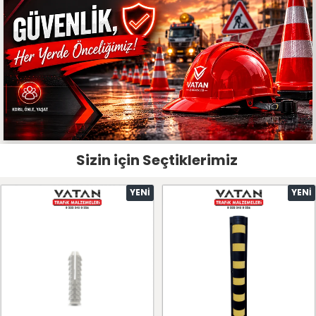
Sizin için Seçtiklerimiz
YENI
YENI