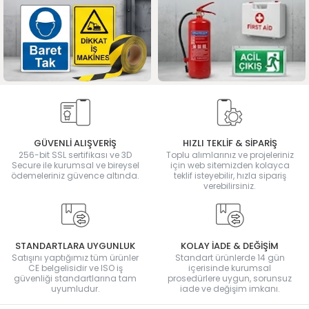
GÜVENLİ ALIŞVERİŞ
HIZLI TEKLİF & SİPARİŞ
256-bit SSL sertifikası ve 3D
Toplu alımlarınız ve projeleriniz
Secure ile kurumsal ve bireysel
için web sitemizden kolayca
ödemeleriniz güvence altında.
teklif isteyebilir, hızla sipariş
verebilirsiniz.
STANDARTLARA UYGUNLUK
KOLAY İADE & DEĞİŞİM
Satışını yaptığımız tüm ürünler
Standart ürünlerde 14 gün
CE belgelisidir ve ISO iş
içerisinde kurumsal
güvenliği standartlarına tam
prosedürlere uygun, sorunsuz
uyumludur.
iade ve değişim imkanı.