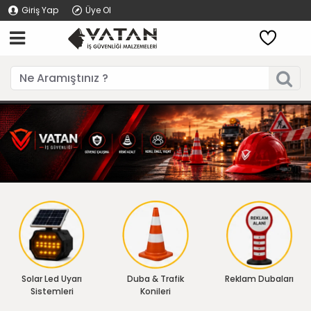
Giriş Yap
Üye Ol
Solar Led Uyarı
Duba & Trafik
Reklam Dubaları
Sistemleri
Konileri