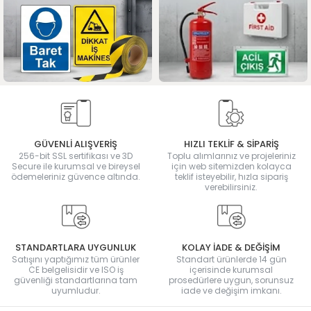
GÜVENLİ ALIŞVERİŞ
HIZLI TEKLİF & SİPARİŞ
256-bit SSL sertifikası ve 3D
Toplu alımlarınız ve projeleriniz
Secure ile kurumsal ve bireysel
için web sitemizden kolayca
ödemeleriniz güvence altında.
teklif isteyebilir, hızla sipariş
verebilirsiniz.
STANDARTLARA UYGUNLUK
KOLAY İADE & DEĞİŞİM
Satışını yaptığımız tüm ürünler
Standart ürünlerde 14 gün
CE belgelisidir ve ISO iş
içerisinde kurumsal
güvenliği standartlarına tam
prosedürlere uygun, sorunsuz
uyumludur.
iade ve değişim imkanı.