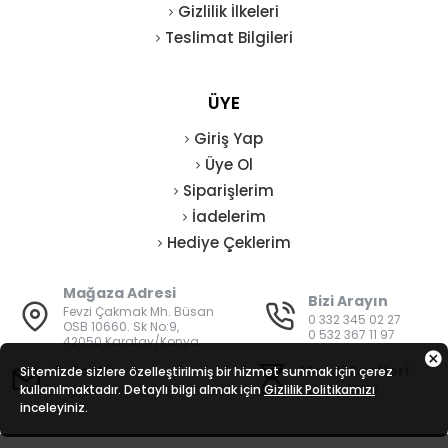
Gizlilik İlkeleri
Teslimat Bilgileri
ÜYE
Giriş Yap
Üye Ol
Siparişlerim
İadelerim
Hediye Çeklerim
Mağaza Adresi
Bizi Arayın
Fevzi Çakmak Mh. Büsan
0 332 345 02 27
OSB 10660. Sk No:9,
0 532 367 11 97
42050 Karatay/Konya
E-Posta
Mesai Saatleri
Sitemizde sizlere özelleştirilmiş bir hizmet sunmak için çerez
kullanılmaktadır. Detaylı bilgi almak için
bilgi@vatanisguvenligi.com
Gizlilik Politikamızı
08:00 - 19:00
inceleyiniz.