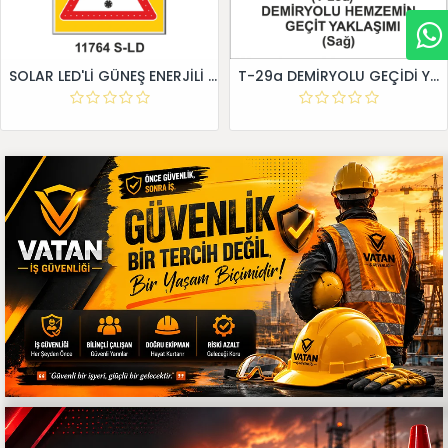
SOLAR LED'Lİ GÜNEŞ ENERJİLİ LEVHA
T-29a DEMİRYOLU GEÇİDİ YAKLAŞIM LEVHALARI (Sağ)