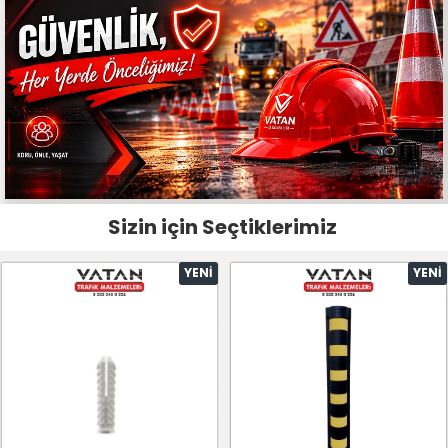
Sizin için Seçtiklerimiz
YENI
YENI