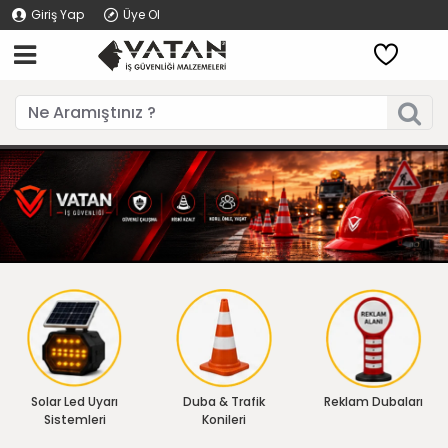
Giriş Yap
Üye Ol
Solar Led Uyarı
Duba & Trafik
Reklam Dubaları
Sistemleri
Konileri