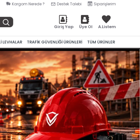
Kargom Nerede ?
Destek Talebi
Siparişlerim
Giriş Yap
Üye Ol
A.Listem
Lİ LEVHALAR
TRAFİK GÜVENLİĞİ ÜRÜNLERİ
TÜM ÜRÜNLER