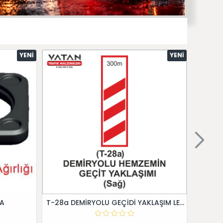
YENI
YENI
 A
T-28a DEMİRYOLU GEÇİDİ YAKLAŞIM LEVHALARI (Sağ)