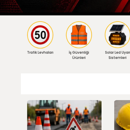
Trafik Levhaları
İş Güvenliği
Solar Led Uyar
Ürünleri
Sistemleri