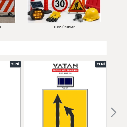
i
Tüm Ürünler
YENI
YENI