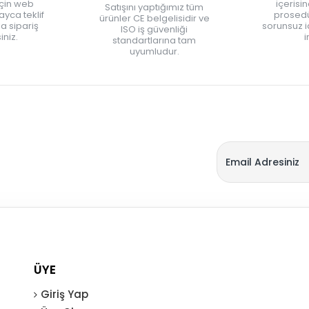
için web
içerisi
Satışını yaptığımız tüm
yca teklif
prosedü
ürünler CE belgelisidir ve
zla sipariş
sorunsuz 
ISO iş güvenliği
iniz.
i
standartlarına tam
uyumludur.
ÜYE
Giriş Yap