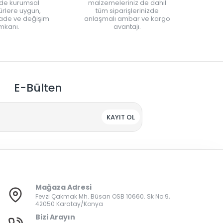
nde kurumsal
malzemeleriniz de dahil
rlere uygun,
tüm siparişlerinizde
iade ve değişim
anlaşmalı ambar ve kargo
mkanı.
avantajı.
E-Bülten
KAYIT OL
Mağaza Adresi
Fevzi Çakmak Mh. Büsan OSB 10660. Sk No:9,
42050 Karatay/Konya
Bizi Arayın