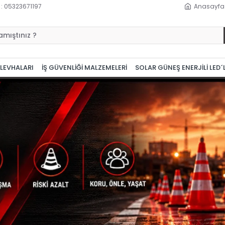
 : 05323671197
Anasayfa
 LEVHALARI
İŞ GÜVENLİĞİ MALZEMELERİ
SOLAR GÜNEŞ ENERJİLİ LED´