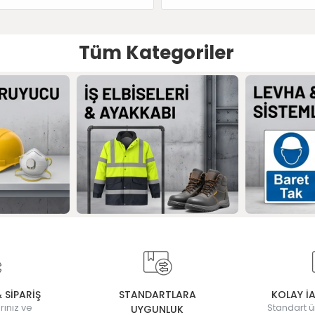
Tüm Kategoriler
& SİPARİŞ
STANDARTLARA
KOLAY İ
rınız ve
Standart ü
UYGUNLUK