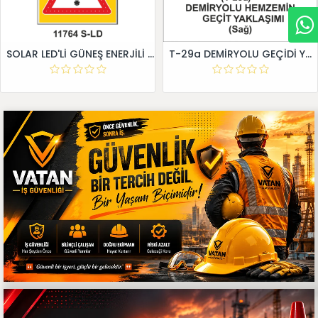
SOLAR LED'Lİ GÜNEŞ ENERJİLİ LEVHA
T-29a DEMİRYOLU GEÇİDİ YAKLAŞIM LEVHALARI (Sağ)