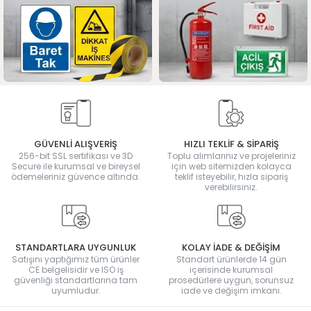
GÜVENLİ ALIŞVERİŞ
HIZLI TEKLİF & SİPARİŞ
256-bit SSL sertifikası ve 3D
Toplu alımlarınız ve projeleriniz
Secure ile kurumsal ve bireysel
için web sitemizden kolayca
ödemeleriniz güvence altında.
teklif isteyebilir, hızla sipariş
verebilirsiniz.
STANDARTLARA UYGUNLUK
KOLAY İADE & DEĞİŞİM
Satışını yaptığımız tüm ürünler
Standart ürünlerde 14 gün
CE belgelisidir ve ISO iş
içerisinde kurumsal
güvenliği standartlarına tam
prosedürlere uygun, sorunsuz
uyumludur.
iade ve değişim imkanı.