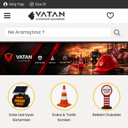
Giriş Yap
Üye Ol
Solar Led Uyarı
Duba & Trafik
Reklam Dubaları
Sistemleri
Konileri