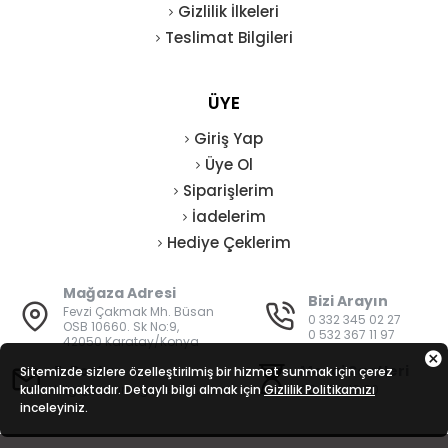
Gizlilik İlkeleri
Teslimat Bilgileri
ÜYE
Giriş Yap
Üye Ol
Siparişlerim
İadelerim
Hediye Çeklerim
Mağaza Adresi
Bizi Arayın
Fevzi Çakmak Mh. Büsan
0 332 345 02 27
OSB 10660. Sk No:9,
0 532 367 11 97
42050 Karatay/Konya
E-Posta
Mesai Saatleri
Sitemizde sizlere özelleştirilmiş bir hizmet sunmak için çerez
kullanılmaktadır. Detaylı bilgi almak için
bilgi@vatanisguvenligi.com
Gizlilik Politikamızı
08:00 - 19:00
inceleyiniz.