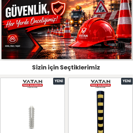
Sizin için Seçtiklerimiz
YENI
YENI