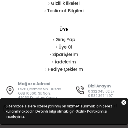
Gizlilik İlkeleri
Teslimat Bilgileri
ÜYE
Giriş Yap
Üye Ol
Siparişlerim
İadelerim
Hediye Çeklerim
Mağaza Adresi
Bizi Arayın
Fevzi Çakmak Mh. Büsan
0 332 345 02 27
OSB 10660. Sk No:9,
0 532 367 11 97
42050 Karatay/Konya
E-Posta
Mesai Saatleri
Sitemizde sizlere özelleştirilmiş bir hizmet sunmak için çerez
kullanılmaktadır. Detaylı bilgi almak için
bilgi@vatanisguvenligi.com
Gizlilik Politikamızı
08:00 - 19:00
inceleyiniz.