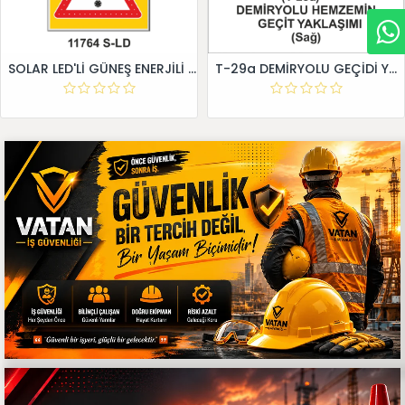
SOLAR LED'Lİ GÜNEŞ ENERJİLİ LEVHA
T-29a DEMİRYOLU GEÇİDİ YAKLAŞIM LEVHALARI (Sağ)