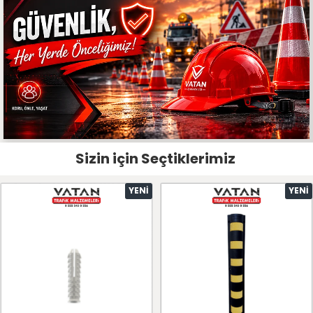
Sizin için Seçtiklerimiz
YENI
YENI