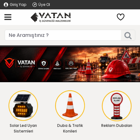
Giriş Yap
Üye Ol
Solar Led Uyarı
Duba & Trafik
Reklam Dubaları
Sistemleri
Konileri