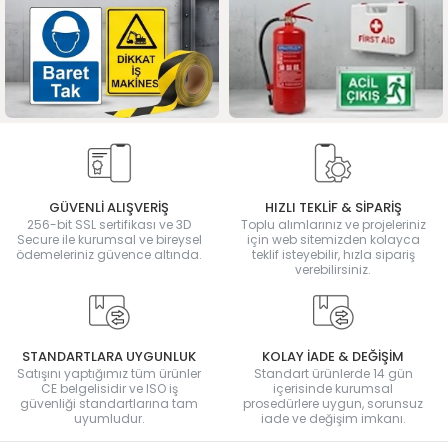
GÜVENLİ ALIŞVERİŞ
HIZLI TEKLİF & SİPARİŞ
256-bit SSL sertifikası ve 3D
Toplu alımlarınız ve projeleriniz
Secure ile kurumsal ve bireysel
için web sitemizden kolayca
ödemeleriniz güvence altında.
teklif isteyebilir, hızla sipariş
verebilirsiniz.
STANDARTLARA UYGUNLUK
KOLAY İADE & DEĞİŞİM
Satışını yaptığımız tüm ürünler
Standart ürünlerde 14 gün
CE belgelisidir ve ISO iş
içerisinde kurumsal
güvenliği standartlarına tam
prosedürlere uygun, sorunsuz
uyumludur.
iade ve değişim imkanı.