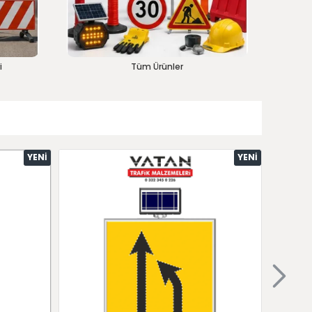
i
Tüm Ürünler
YENI
YENI