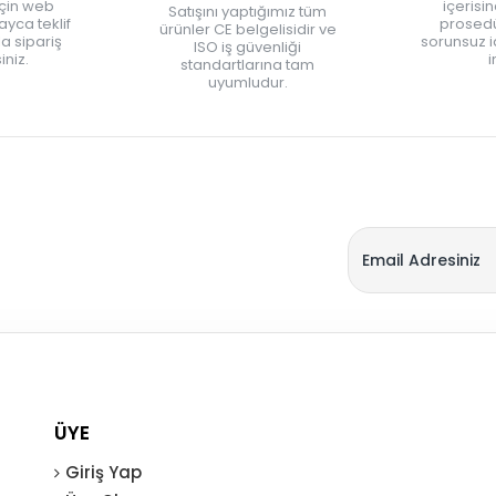
için web
içerisi
Satışını yaptığımız tüm
yca teklif
prosedü
ürünler CE belgelisidir ve
zla sipariş
sorunsuz 
ISO iş güvenliği
iniz.
i
standartlarına tam
uyumludur.
ÜYE
Giriş Yap