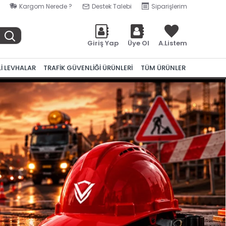
Kargom Nerede ?
Destek Talebi
Siparişlerim
Giriş Yap
Üye Ol
A.Listem
Lİ LEVHALAR
TRAFİK GÜVENLİĞİ ÜRÜNLERİ
TÜM ÜRÜNLER