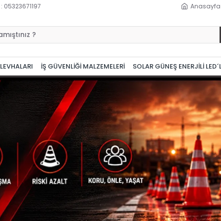
 : 05323671197
Anasayfa
 LEVHALARI
İŞ GÜVENLİĞİ MALZEMELERİ
SOLAR GÜNEŞ ENERJİLİ LED´