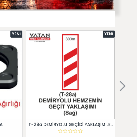
YENI
YENI
 A
T-28a DEMİRYOLU GEÇİDİ YAKLAŞIM LEVHALARI (Sağ)