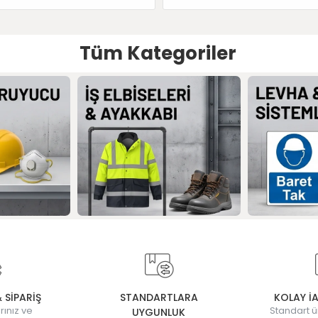
Tüm Kategoriler
& SİPARİŞ
STANDARTLARA
KOLAY İ
rınız ve
Standart ü
UYGUNLUK