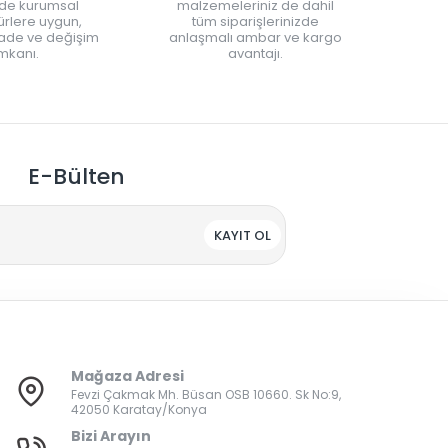
nde kurumsal
malzemeleriniz de dahil
rlere uygun,
tüm siparişlerinizde
iade ve değişim
anlaşmalı ambar ve kargo
mkanı.
avantajı.
E-Bülten
KAYIT OL
Mağaza Adresi
Fevzi Çakmak Mh. Büsan OSB 10660. Sk No:9,
42050 Karatay/Konya
Bizi Arayın