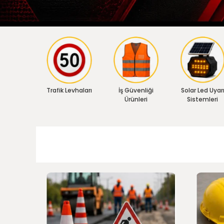
Trafik Levhaları
İş Güvenliği
Solar Led Uyar
Ürünleri
Sistemleri