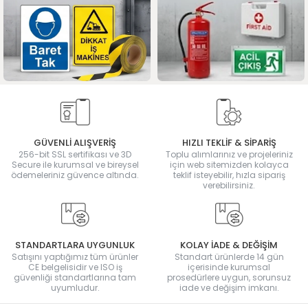
GÜVENLİ ALIŞVERİŞ
HIZLI TEKLİF & SİPARİŞ
256-bit SSL sertifikası ve 3D
Toplu alımlarınız ve projeleriniz
Secure ile kurumsal ve bireysel
için web sitemizden kolayca
ödemeleriniz güvence altında.
teklif isteyebilir, hızla sipariş
verebilirsiniz.
STANDARTLARA UYGUNLUK
KOLAY İADE & DEĞİŞİM
Satışını yaptığımız tüm ürünler
Standart ürünlerde 14 gün
CE belgelisidir ve ISO iş
içerisinde kurumsal
güvenliği standartlarına tam
prosedürlere uygun, sorunsuz
uyumludur.
iade ve değişim imkanı.