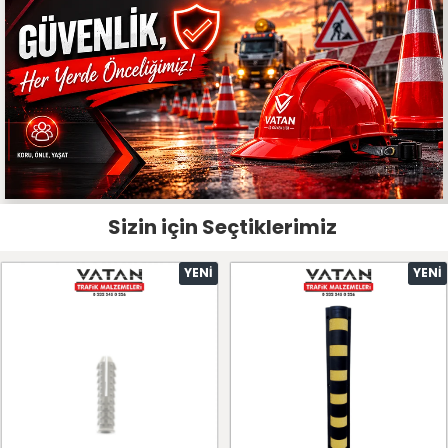
Sizin için Seçtiklerimiz
YENI
YENI