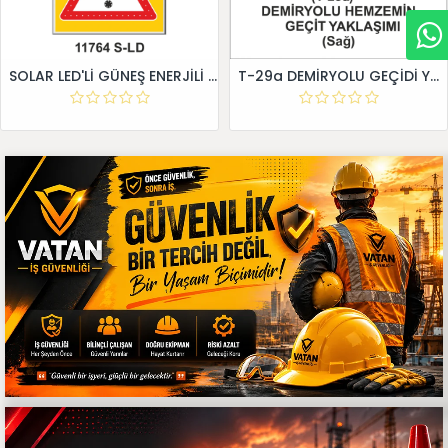
SOLAR LED'Lİ GÜNEŞ ENERJİLİ LEVHA
T-29a DEMİRYOLU GEÇİDİ YAKLAŞIM LEVHALARI (Sağ)