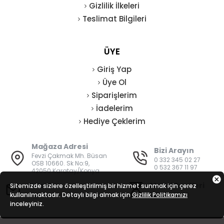
Gizlilik İlkeleri
Teslimat Bilgileri
ÜYE
Giriş Yap
Üye Ol
Siparişlerim
İadelerim
Hediye Çeklerim
Mağaza Adresi
Bizi Arayın
Fevzi Çakmak Mh. Büsan
0 332 345 02 27
OSB 10660. Sk No:9,
0 532 367 11 97
42050 Karatay/Konya
E-Posta
Mesai Saatleri
Sitemizde sizlere özelleştirilmiş bir hizmet sunmak için çerez
kullanılmaktadır. Detaylı bilgi almak için
bilgi@vatanisguvenligi.com
Gizlilik Politikamızı
08:00 - 19:00
inceleyiniz.