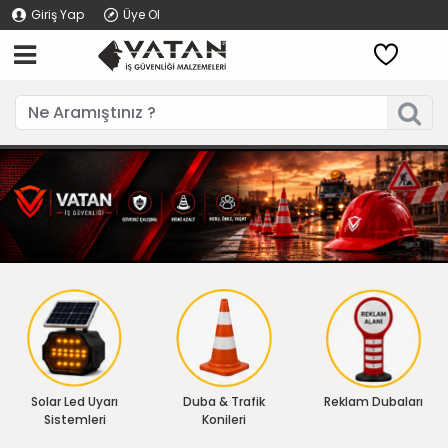
Giriş Yap
Üye Ol
Solar Led Uyarı
Duba & Trafik
Reklam Dubaları
Sistemleri
Konileri