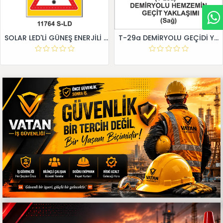
SOLAR LED'Lİ GÜNEŞ ENERJİLİ LEVHA
T-29a DEMİRYOLU GEÇİDİ YAKLAŞIM LEVHALARI (Sağ)