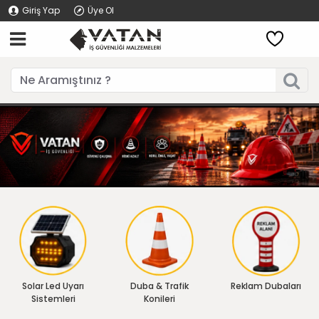
Giriş Yap
Üye Ol
Solar Led Uyarı
Duba & Trafik
Reklam Dubaları
Sistemleri
Konileri