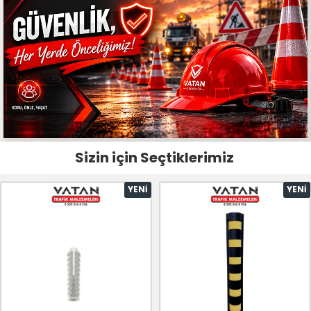
Sizin için Seçtiklerimiz
YENI
YENI