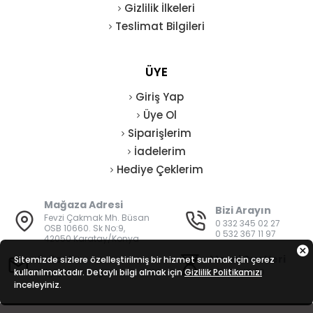
Gizlilik İlkeleri
Teslimat Bilgileri
ÜYE
Giriş Yap
Üye Ol
Siparişlerim
İadelerim
Hediye Çeklerim
Mağaza Adresi
Bizi Arayın
Fevzi Çakmak Mh. Büsan
0 332 345 02 27
OSB 10660. Sk No:9,
0 532 367 11 97
42050 Karatay/Konya
E-Posta
Mesai Saatleri
Sitemizde sizlere özelleştirilmiş bir hizmet sunmak için çerez
kullanılmaktadır. Detaylı bilgi almak için
bilgi@vatanisguvenligi.com
Gizlilik Politikamızı
08:00 - 19:00
inceleyiniz.