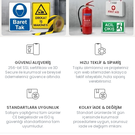
GÜVENLİ ALIŞVERİŞ
HIZLI TEKLİF & SİPARİŞ
256-bit SSL sertifikası ve 3D
Toplu alımlarınız ve projeleriniz
Secure ile kurumsal ve bireysel
için web sitemizden kolayca
ödemeleriniz güvence altında.
teklif isteyebilir, hızla sipariş
verebilirsiniz.
STANDARTLARA UYGUNLUK
KOLAY İADE & DEĞİŞİM
Satışını yaptığımız tüm ürünler
Standart ürünlerde 14 gün
CE belgelisidir ve ISO iş
içerisinde kurumsal
güvenliği standartlarına tam
prosedürlere uygun, sorunsuz
uyumludur.
iade ve değişim imkanı.