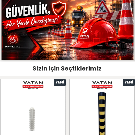
Sizin için Seçtiklerimiz
YENI
YENI