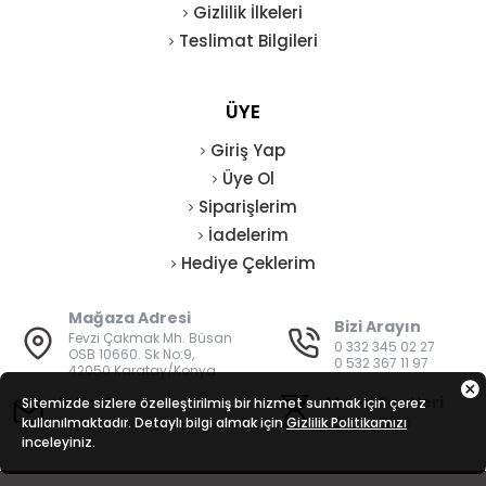
Gizlilik İlkeleri
Teslimat Bilgileri
ÜYE
Giriş Yap
Üye Ol
Siparişlerim
İadelerim
Hediye Çeklerim
Mağaza Adresi
Bizi Arayın
Fevzi Çakmak Mh. Büsan
0 332 345 02 27
OSB 10660. Sk No:9,
0 532 367 11 97
42050 Karatay/Konya
E-Posta
Mesai Saatleri
Sitemizde sizlere özelleştirilmiş bir hizmet sunmak için çerez
kullanılmaktadır. Detaylı bilgi almak için
bilgi@vatanisguvenligi.com
Gizlilik Politikamızı
08:00 - 19:00
inceleyiniz.