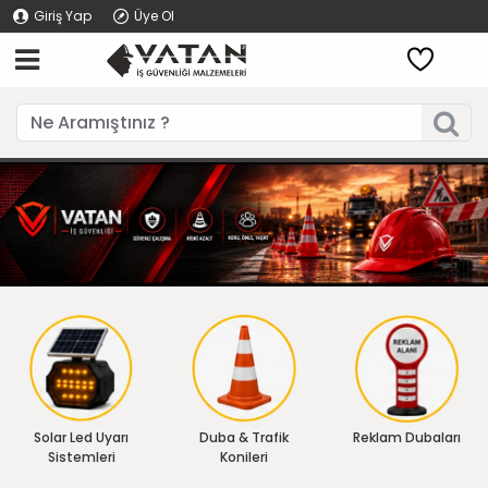
Giriş Yap
Üye Ol
Solar Led Uyarı
Duba & Trafik
Reklam Dubaları
Sistemleri
Konileri