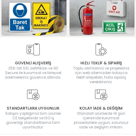
GÜVENLİ ALIŞVERİŞ
HIZLI TEKLİF & SİPARİŞ
256-bit SSL sertifikası ve 3D
Toplu alımlarınız ve projeleriniz
Secure ile kurumsal ve bireysel
için web sitemizden kolayca
ödemeleriniz güvence altında.
teklif isteyebilir, hızla sipariş
verebilirsiniz.
STANDARTLARA UYGUNLUK
KOLAY İADE & DEĞİŞİM
Satışını yaptığımız tüm ürünler
Standart ürünlerde 14 gün
CE belgelisidir ve ISO iş
içerisinde kurumsal
güvenliği standartlarına tam
prosedürlere uygun, sorunsuz
uyumludur.
iade ve değişim imkanı.