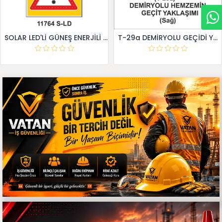
SOLAR LED'Lİ GÜNEŞ ENERJİLİ LEVHA
T-29a DEMİRYOLU GEÇİDİ YAKLAŞIM LEVHALARI (Sağ)