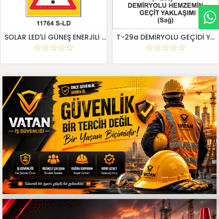
SOLAR LED'Lİ GÜNEŞ ENERJİLİ LEVHA
T-29a DEMİRYOLU GEÇİDİ YAKLAŞIM LEVHALARI (Sağ)