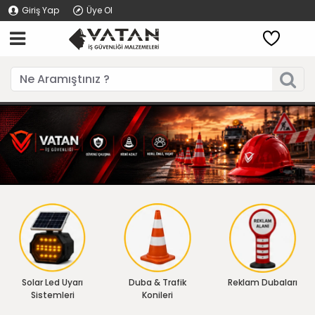
Giriş Yap
Üye Ol
Solar Led Uyarı
Duba & Trafik
Reklam Dubaları
Sistemleri
Konileri