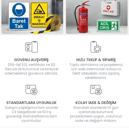
GÜVENLİ ALIŞVERİŞ
HIZLI TEKLİF & SİPARİŞ
256-bit SSL sertifikası ve 3D
Toplu alımlarınız ve projeleriniz
Secure ile kurumsal ve bireysel
için web sitemizden kolayca
ödemeleriniz güvence altında.
teklif isteyebilir, hızla sipariş
verebilirsiniz.
STANDARTLARA UYGUNLUK
KOLAY İADE & DEĞİŞİM
Satışını yaptığımız tüm ürünler
Standart ürünlerde 14 gün
CE belgelisidir ve ISO iş
içerisinde kurumsal
güvenliği standartlarına tam
prosedürlere uygun, sorunsuz
uyumludur.
iade ve değişim imkanı.