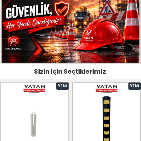
Sizin için Seçtiklerimiz
YENI
YENI