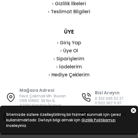
Gizlilik İlkeleri
Teslimat Bilgileri
ÜYE
Giriş Yap
Üye Ol
Siparişlerim
İadelerim
Hediye Çeklerim
Mağaza Adresi
Bizi Arayın
Fevzi Çakmak Mh. Büsan
0 332 345 02 27
OSB 10660. Sk No:9,
0 532 367 11 97
42050 Karatay/Konya
E-Posta
Mesai Saatleri
Sitemizde sizlere özelleştirilmiş bir hizmet sunmak için çerez
kullanılmaktadır. Detaylı bilgi almak için
bilgi@vatanisguvenligi.com
Gizlilik Politikamızı
08:00 - 19:00
inceleyiniz.