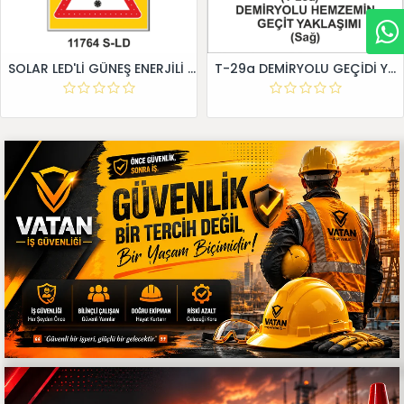
SOLAR LED'Lİ GÜNEŞ ENERJİLİ LEVHA
T-29a DEMİRYOLU GEÇİDİ YAKLAŞIM LEVHALARI (Sağ)