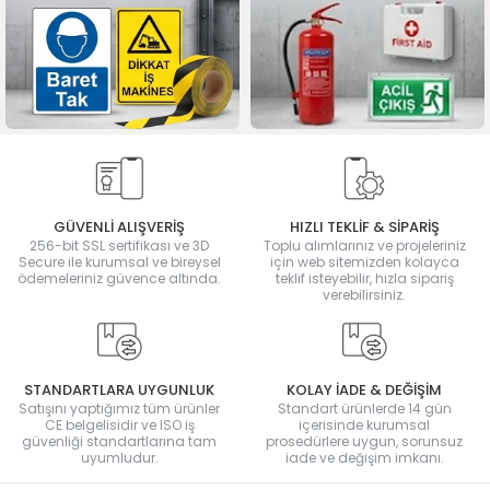
GÜVENLİ ALIŞVERİŞ
HIZLI TEKLİF & SİPARİŞ
256-bit SSL sertifikası ve 3D
Toplu alımlarınız ve projeleriniz
Secure ile kurumsal ve bireysel
için web sitemizden kolayca
ödemeleriniz güvence altında.
teklif isteyebilir, hızla sipariş
verebilirsiniz.
STANDARTLARA UYGUNLUK
KOLAY İADE & DEĞİŞİM
Satışını yaptığımız tüm ürünler
Standart ürünlerde 14 gün
CE belgelisidir ve ISO iş
içerisinde kurumsal
güvenliği standartlarına tam
prosedürlere uygun, sorunsuz
uyumludur.
iade ve değişim imkanı.