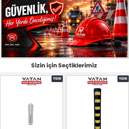
Sizin için Seçtiklerimiz
YENI
YENI