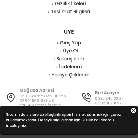
Gizlilik İlkeleri
Teslimat Bilgileri
ÜYE
Giriş Yap
Üye Ol
Siparişlerim
İadelerim
Hediye Çeklerim
Mağaza Adresi
Bizi Arayın
Fevzi Çakmak Mh. Büsan
0 332 345 02 27
OSB 10660. Sk No:9,
0 532 367 11 97
42050 Karatay/Konya
E-Posta
Mesai Saatleri
Sitemizde sizlere özelleştirilmiş bir hizmet sunmak için çerez
kullanılmaktadır. Detaylı bilgi almak için
bilgi@vatanisguvenligi.com
Gizlilik Politikamızı
08:00 - 19:00
inceleyiniz.