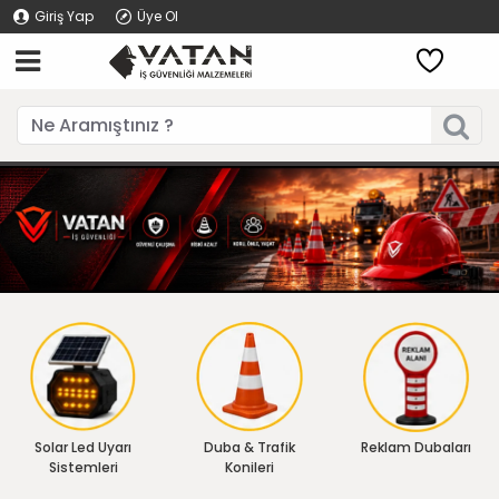
Giriş Yap
Üye Ol
Solar Led Uyarı
Duba & Trafik
Reklam Dubaları
Sistemleri
Konileri