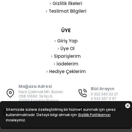
Gizlilik İlkeleri
Teslimat Bilgileri
ÜYE
Giriş Yap
Üye Ol
Siparişlerim
İadelerim
Hediye Çeklerim
Mağaza Adresi
Bizi Arayın
Fevzi Çakmak Mh. Büsan
0 332 345 02 27
OSB 10660. Sk No:9,
0 532 367 11 97
42050 Karatay/Konya
E-Posta
Mesai Saatleri
Sitemizde sizlere özelleştirilmiş bir hizmet sunmak için çerez
kullanılmaktadır. Detaylı bilgi almak için
bilgi@vatanisguvenligi.com
Gizlilik Politikamızı
08:00 - 19:00
inceleyiniz.