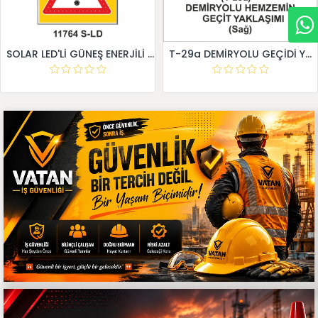
SOLAR LED'Lİ GÜNEŞ ENERJİLİ LEVHA
T-29a DEMİRYOLU GEÇİDİ YAKLAŞIM LEVHALARI (Sağ)