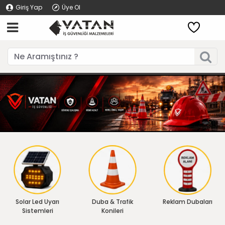
Giriş Yap
Üye Ol
Solar Led Uyarı
Duba & Trafik
Reklam Dubaları
Sistemleri
Konileri