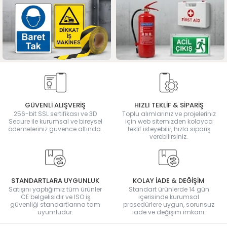
GÜVENLİ ALIŞVERİŞ
HIZLI TEKLİF & SİPARİŞ
256-bit SSL sertifikası ve 3D
Toplu alımlarınız ve projeleriniz
Secure ile kurumsal ve bireysel
için web sitemizden kolayca
ödemeleriniz güvence altında.
teklif isteyebilir, hızla sipariş
verebilirsiniz.
STANDARTLARA UYGUNLUK
KOLAY İADE & DEĞİŞİM
Satışını yaptığımız tüm ürünler
Standart ürünlerde 14 gün
CE belgelisidir ve ISO iş
içerisinde kurumsal
güvenliği standartlarına tam
prosedürlere uygun, sorunsuz
uyumludur.
iade ve değişim imkanı.