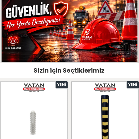
Sizin için Seçtiklerimiz
YENI
YENI