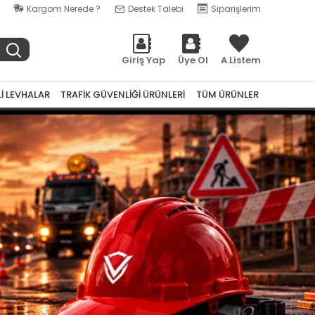
Kargom Nerede ?
Destek Talebi
Siparişlerim
Giriş Yap
Üye Ol
A.Listem
Lİ LEVHALAR
TRAFİK GÜVENLİĞİ ÜRÜNLERİ
TÜM ÜRÜNLER