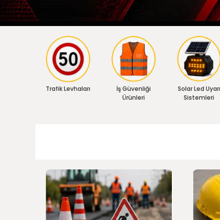
Trafik Levhaları
İş Güvenliği
Solar Led Uyar
Ürünleri
Sistemleri