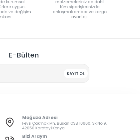
nde kurumsal
malzemeleriniz de dahil
rlere uygun,
tüm siparişlerinizde
iade ve değişim
anlaşmalı ambar ve kargo
mkanı.
avantajı.
E-Bülten
KAYIT OL
Mağaza Adresi
Fevzi Çakmak Mh. Büsan OSB 10660. Sk No:9,
42050 Karatay/Konya
Bizi Arayın