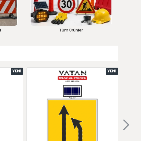
i
Tüm Ürünler
YENI
YENI