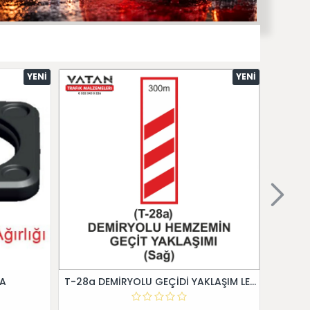
YENI
YENI
 A
T-28a DEMİRYOLU GEÇİDİ YAKLAŞIM LEVHALARI (Sağ)