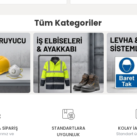
Tüm Kategoriler
& SİPARİŞ
STANDARTLARA
KOLAY İ
rınız ve
Standart ü
UYGUNLUK