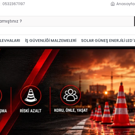
 : 05323671197
Anasayfa
 LEVHALARI
İŞ GÜVENLİĞİ MALZEMELERİ
SOLAR GÜNEŞ ENERJİLİ LED´