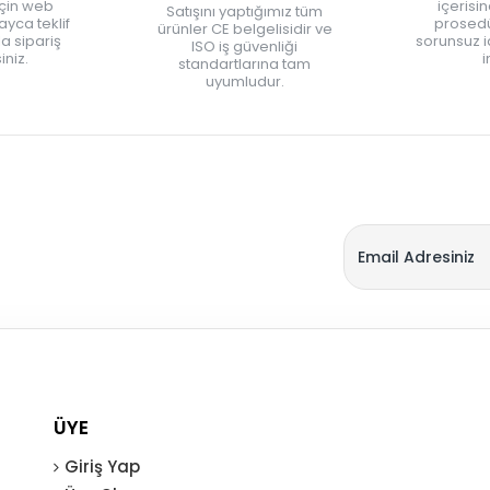
için web
içerisi
Satışını yaptığımız tüm
yca teklif
prosedü
ürünler CE belgelisidir ve
zla sipariş
sorunsuz 
ISO iş güvenliği
iniz.
i
standartlarına tam
uyumludur.
ÜYE
Giriş Yap