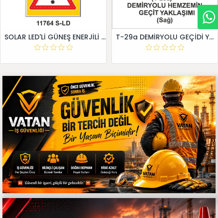
SOLAR LED'Lİ GÜNEŞ ENERJİLİ LEVHA
T-29a DEMİRYOLU GEÇİDİ YAKLAŞIM LEVHALARI (Sağ)