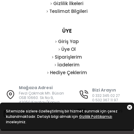
Gizlilik İlkeleri
Teslimat Bilgileri
ÜYE
Giriş Yap
Üye Ol
Siparişlerim
İadelerim
Hediye Çeklerim
Mağaza Adresi
Bizi Arayın
Fevzi Çakmak Mh. Büsan
0 332 345 02 27
OSB 10660. Sk No:9,
0 532 367 11 97
42050 Karatay/Konya
E-Posta
Mesai Saatleri
Sitemizde sizlere özelleştirilmiş bir hizmet sunmak için çerez
kullanılmaktadır. Detaylı bilgi almak için
bilgi@vatanisguvenligi.com
Gizlilik Politikamızı
08:00 - 19:00
inceleyiniz.