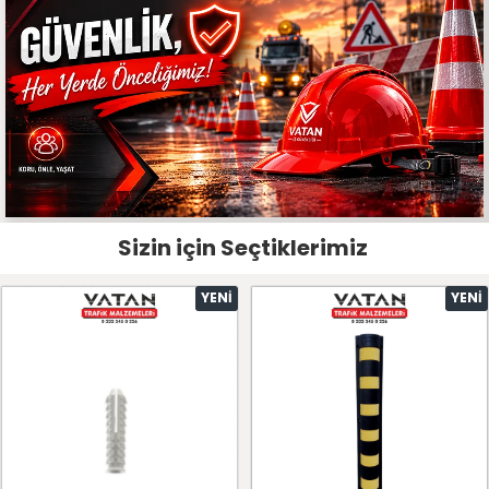
Sizin için Seçtiklerimiz
YENI
YENI