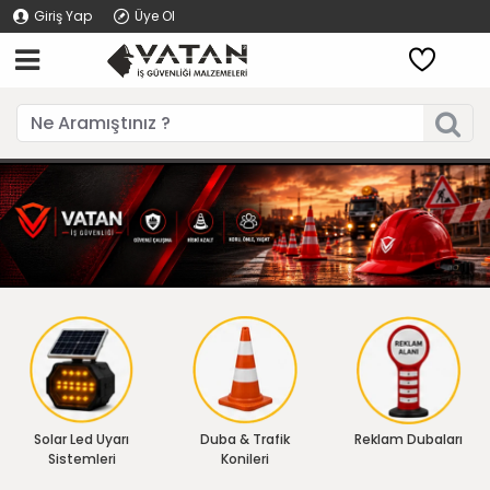
Giriş Yap
Üye Ol
Solar Led Uyarı
Duba & Trafik
Reklam Dubaları
Sistemleri
Konileri