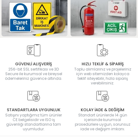
GÜVENLİ ALIŞVERİŞ
HIZLI TEKLİF & SİPARİŞ
256-bit SSL sertifikası ve 3D
Toplu alımlarınız ve projeleriniz
Secure ile kurumsal ve bireysel
için web sitemizden kolayca
ödemeleriniz güvence altında.
teklif isteyebilir, hızla sipariş
verebilirsiniz.
STANDARTLARA UYGUNLUK
KOLAY İADE & DEĞİŞİM
Satışını yaptığımız tüm ürünler
Standart ürünlerde 14 gün
CE belgelisidir ve ISO iş
içerisinde kurumsal
güvenliği standartlarına tam
prosedürlere uygun, sorunsuz
uyumludur.
iade ve değişim imkanı.