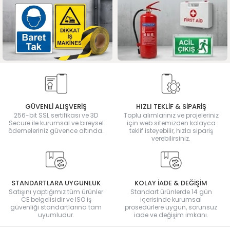
GÜVENLİ ALIŞVERİŞ
HIZLI TEKLİF & SİPARİŞ
256-bit SSL sertifikası ve 3D
Toplu alımlarınız ve projeleriniz
Secure ile kurumsal ve bireysel
için web sitemizden kolayca
ödemeleriniz güvence altında.
teklif isteyebilir, hızla sipariş
verebilirsiniz.
STANDARTLARA UYGUNLUK
KOLAY İADE & DEĞİŞİM
Satışını yaptığımız tüm ürünler
Standart ürünlerde 14 gün
CE belgelisidir ve ISO iş
içerisinde kurumsal
güvenliği standartlarına tam
prosedürlere uygun, sorunsuz
uyumludur.
iade ve değişim imkanı.