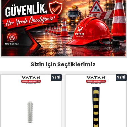
Sizin için Seçtiklerimiz
YENI
YENI