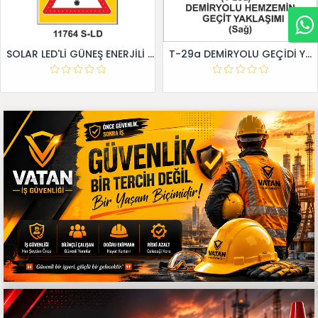
SOLAR LED'Lİ GÜNEŞ ENERJİLİ LEVHA
T-29a DEMİRYOLU GEÇİDİ YAKLAŞIM LEVHALARI (Sağ)