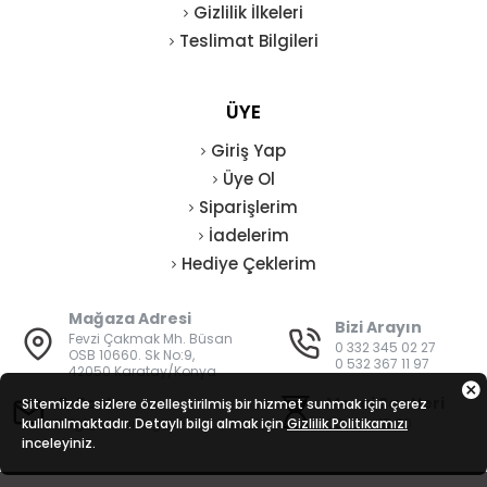
Gizlilik İlkeleri
Teslimat Bilgileri
ÜYE
Giriş Yap
Üye Ol
Siparişlerim
İadelerim
Hediye Çeklerim
Mağaza Adresi
Bizi Arayın
Fevzi Çakmak Mh. Büsan
0 332 345 02 27
OSB 10660. Sk No:9,
0 532 367 11 97
42050 Karatay/Konya
E-Posta
Mesai Saatleri
Sitemizde sizlere özelleştirilmiş bir hizmet sunmak için çerez
kullanılmaktadır. Detaylı bilgi almak için
bilgi@vatanisguvenligi.com
Gizlilik Politikamızı
08:00 - 19:00
inceleyiniz.