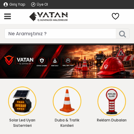
Giriş Yap
Üye Ol
Solar Led Uyarı
Duba & Trafik
Reklam Dubaları
Sistemleri
Konileri