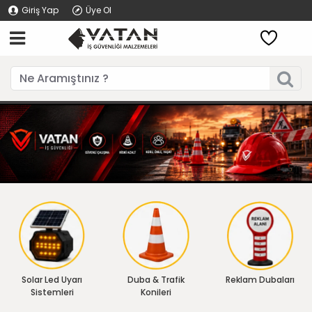
Giriş Yap
Üye Ol
Solar Led Uyarı
Duba & Trafik
Reklam Dubaları
Sistemleri
Konileri