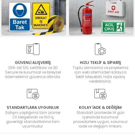
GÜVENLİ ALIŞVERİŞ
HIZLI TEKLİF & SİPARİŞ
256-bit SSL sertifikası ve 3D
Toplu alımlarınız ve projeleriniz
Secure ile kurumsal ve bireysel
için web sitemizden kolayca
ödemeleriniz güvence altında.
teklif isteyebilir, hızla sipariş
verebilirsiniz.
STANDARTLARA UYGUNLUK
KOLAY İADE & DEĞİŞİM
Satışını yaptığımız tüm ürünler
Standart ürünlerde 14 gün
CE belgelisidir ve ISO iş
içerisinde kurumsal
güvenliği standartlarına tam
prosedürlere uygun, sorunsuz
uyumludur.
iade ve değişim imkanı.