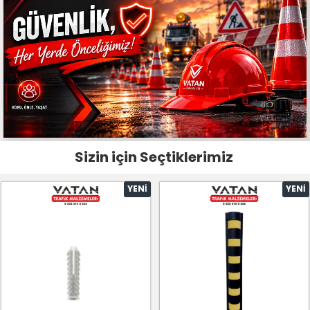
Sizin için Seçtiklerimiz
YENI
YENI