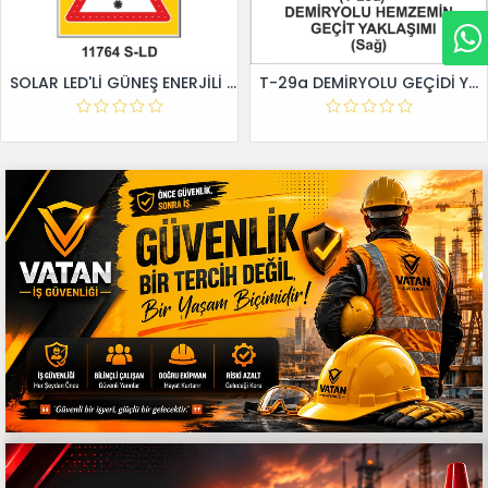
SOLAR LED'Lİ GÜNEŞ ENERJİLİ LEVHA
T-29a DEMİRYOLU GEÇİDİ YAKLAŞIM LEVHALARI (Sağ)