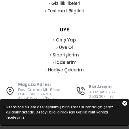
Gizlilik İlkeleri
Teslimat Bilgileri
ÜYE
Giriş Yap
Üye Ol
Siparişlerim
İadelerim
Hediye Çeklerim
Mağaza Adresi
Bizi Arayın
Fevzi Çakmak Mh. Büsan
0 332 345 02 27
OSB 10660. Sk No:9,
0 532 367 11 97
42050 Karatay/Konya
E-Posta
Mesai Saatleri
Sitemizde sizlere özelleştirilmiş bir hizmet sunmak için çerez
kullanılmaktadır. Detaylı bilgi almak için
bilgi@vatanisguvenligi.com
Gizlilik Politikamızı
08:00 - 19:00
inceleyiniz.