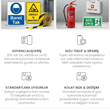
GÜVENLİ ALIŞVERİŞ
HIZLI TEKLİF & SİPARİŞ
256-bit SSL sertifikası ve 3D
Toplu alımlarınız ve projeleriniz
Secure ile kurumsal ve bireysel
için web sitemizden kolayca
ödemeleriniz güvence altında.
teklif isteyebilir, hızla sipariş
verebilirsiniz.
STANDARTLARA UYGUNLUK
KOLAY İADE & DEĞİŞİM
Satışını yaptığımız tüm ürünler
Standart ürünlerde 14 gün
CE belgelisidir ve ISO iş
içerisinde kurumsal
güvenliği standartlarına tam
prosedürlere uygun, sorunsuz
uyumludur.
iade ve değişim imkanı.