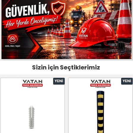
Sizin için Seçtiklerimiz
YENI
YENI