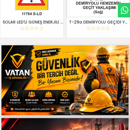
SOLAR LED'Lİ GÜNEŞ ENERJİLİ LEVHA
T-29a DEMİRYOLU GEÇİDİ YAKLAŞIM LEVHALARI (Sağ)