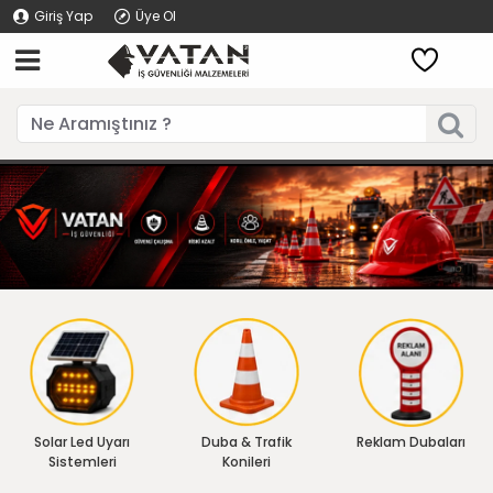
Giriş Yap
Üye Ol
Solar Led Uyarı
Duba & Trafik
Reklam Dubaları
Sistemleri
Konileri