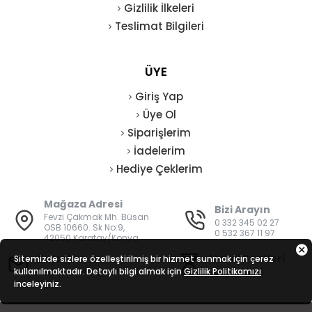
Gizlilik İlkeleri
Teslimat Bilgileri
ÜYE
Giriş Yap
Üye Ol
Siparişlerim
İadelerim
Hediye Çeklerim
Mağaza Adresi
Bizi Arayın
Fevzi Çakmak Mh. Büsan
0 332 345 02 27
OSB 10660. Sk No:9,
0 532 367 11 97
42050 Karatay/Konya
E-Posta
Mesai Saatleri
Sitemizde sizlere özelleştirilmiş bir hizmet sunmak için çerez
kullanılmaktadır. Detaylı bilgi almak için
bilgi@vatanisguvenligi.com
Gizlilik Politikamızı
08:00 - 19:00
inceleyiniz.