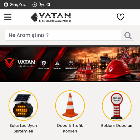
Giriş Yap
Üye Ol
Solar Led Uyarı
Duba & Trafik
Reklam Dubaları
Sistemleri
Konileri