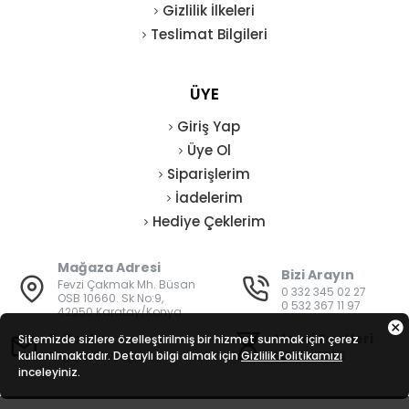
Gizlilik İlkeleri
Teslimat Bilgileri
ÜYE
Giriş Yap
Üye Ol
Siparişlerim
İadelerim
Hediye Çeklerim
Mağaza Adresi
Bizi Arayın
Fevzi Çakmak Mh. Büsan
0 332 345 02 27
OSB 10660. Sk No:9,
0 532 367 11 97
42050 Karatay/Konya
E-Posta
Mesai Saatleri
Sitemizde sizlere özelleştirilmiş bir hizmet sunmak için çerez
kullanılmaktadır. Detaylı bilgi almak için
bilgi@vatanisguvenligi.com
Gizlilik Politikamızı
08:00 - 19:00
inceleyiniz.