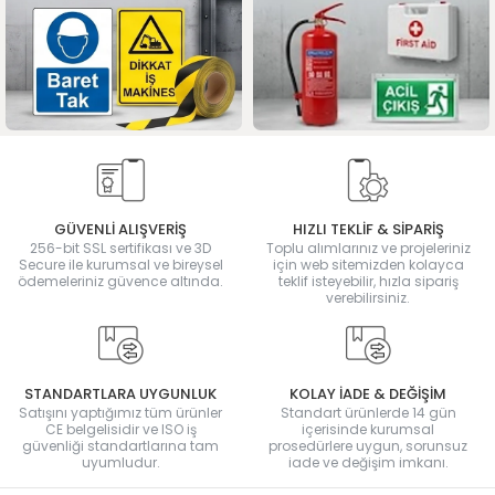
GÜVENLİ ALIŞVERİŞ
HIZLI TEKLİF & SİPARİŞ
256-bit SSL sertifikası ve 3D
Toplu alımlarınız ve projeleriniz
Secure ile kurumsal ve bireysel
için web sitemizden kolayca
ödemeleriniz güvence altında.
teklif isteyebilir, hızla sipariş
verebilirsiniz.
STANDARTLARA UYGUNLUK
KOLAY İADE & DEĞİŞİM
Satışını yaptığımız tüm ürünler
Standart ürünlerde 14 gün
CE belgelisidir ve ISO iş
içerisinde kurumsal
güvenliği standartlarına tam
prosedürlere uygun, sorunsuz
uyumludur.
iade ve değişim imkanı.