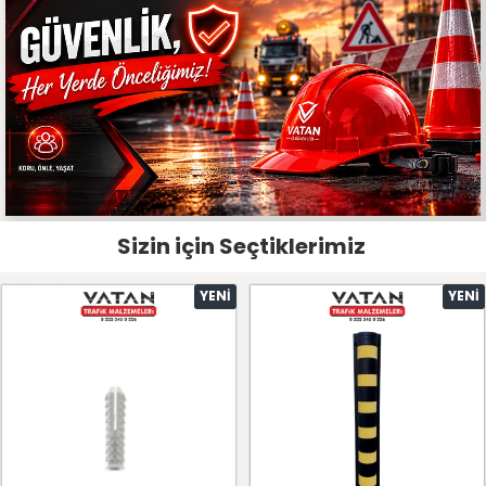
Sizin için Seçtiklerimiz
YENI
YENI