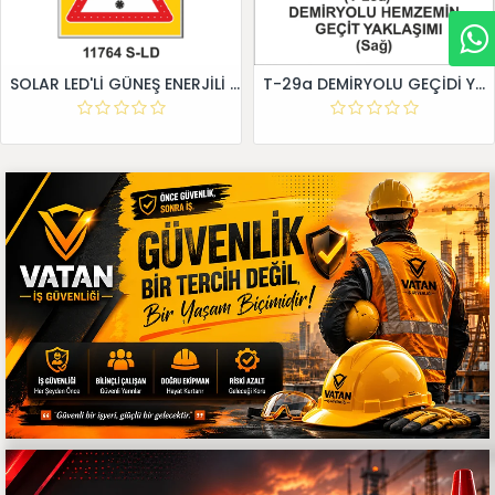
SOLAR LED'Lİ GÜNEŞ ENERJİLİ LEVHA
T-29a DEMİRYOLU GEÇİDİ YAKLAŞIM LEVHALARI (Sağ)