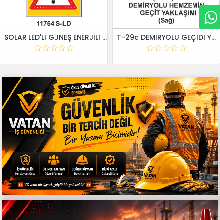
SOLAR LED'Lİ GÜNEŞ ENERJİLİ LEVHA
T-29a DEMİRYOLU GEÇİDİ YAKLAŞIM LEVHALARI (Sağ)