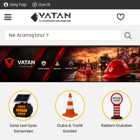
Giriş Yap
Üye Ol
Solar Led Uyarı
Duba & Trafik
Reklam Dubaları
Sistemleri
Konileri