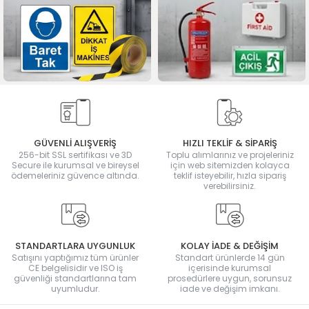
GÜVENLİ ALIŞVERİŞ
HIZLI TEKLİF & SİPARİŞ
256-bit SSL sertifikası ve 3D
Toplu alımlarınız ve projeleriniz
Secure ile kurumsal ve bireysel
için web sitemizden kolayca
ödemeleriniz güvence altında.
teklif isteyebilir, hızla sipariş
verebilirsiniz.
STANDARTLARA UYGUNLUK
KOLAY İADE & DEĞİŞİM
Satışını yaptığımız tüm ürünler
Standart ürünlerde 14 gün
CE belgelisidir ve ISO iş
içerisinde kurumsal
güvenliği standartlarına tam
prosedürlere uygun, sorunsuz
uyumludur.
iade ve değişim imkanı.