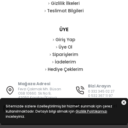
Gizlilik İlkeleri
Teslimat Bilgileri
ÜYE
Giriş Yap
Üye Ol
Siparişlerim
İadelerim
Hediye Çeklerim
Mağaza Adresi
Bizi Arayın
Fevzi Çakmak Mh. Büsan
0 332 345 02 27
OSB 10660. Sk No:9,
0 532 367 11 97
42050 Karatay/Konya
E-Posta
Mesai Saatleri
Sitemizde sizlere özelleştirilmiş bir hizmet sunmak için çerez
kullanılmaktadır. Detaylı bilgi almak için
bilgi@vatanisguvenligi.com
Gizlilik Politikamızı
08:00 - 19:00
inceleyiniz.