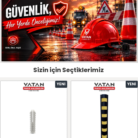
Sizin için Seçtiklerimiz
YENI
YENI