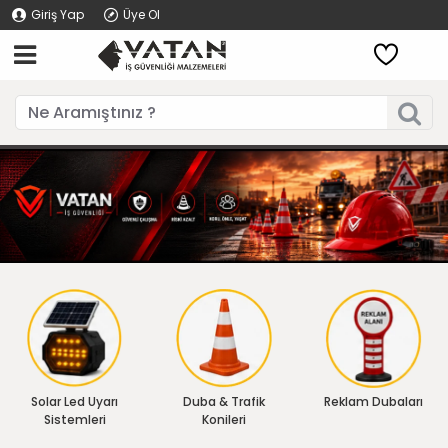
Giriş Yap
Üye Ol
Solar Led Uyarı
Duba & Trafik
Reklam Dubaları
Sistemleri
Konileri