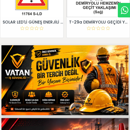
SOLAR LED'Lİ GÜNEŞ ENERJİLİ LEVHA
T-29a DEMİRYOLU GEÇİDİ YAKLAŞIM LEVHALARI (Sağ)