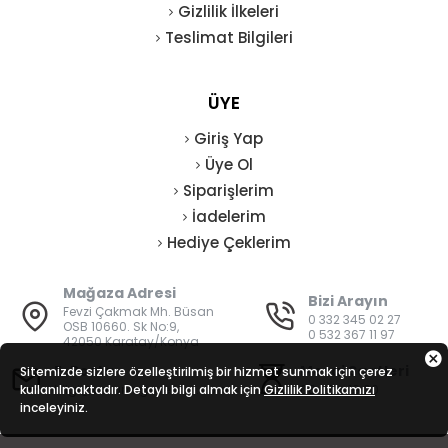
Gizlilik İlkeleri
Teslimat Bilgileri
ÜYE
Giriş Yap
Üye Ol
Siparişlerim
İadelerim
Hediye Çeklerim
Mağaza Adresi
Bizi Arayın
Fevzi Çakmak Mh. Büsan
0 332 345 02 27
OSB 10660. Sk No:9,
0 532 367 11 97
42050 Karatay/Konya
E-Posta
Mesai Saatleri
Sitemizde sizlere özelleştirilmiş bir hizmet sunmak için çerez
kullanılmaktadır. Detaylı bilgi almak için
bilgi@vatanisguvenligi.com
Gizlilik Politikamızı
08:00 - 19:00
inceleyiniz.