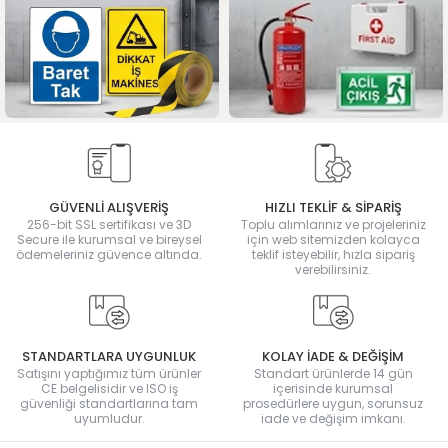
GÜVENLİ ALIŞVERİŞ
HIZLI TEKLİF & SİPARİŞ
256-bit SSL sertifikası ve 3D
Toplu alımlarınız ve projeleriniz
Secure ile kurumsal ve bireysel
için web sitemizden kolayca
ödemeleriniz güvence altında.
teklif isteyebilir, hızla sipariş
verebilirsiniz.
STANDARTLARA UYGUNLUK
KOLAY İADE & DEĞİŞİM
Satışını yaptığımız tüm ürünler
Standart ürünlerde 14 gün
CE belgelisidir ve ISO iş
içerisinde kurumsal
güvenliği standartlarına tam
prosedürlere uygun, sorunsuz
uyumludur.
iade ve değişim imkanı.