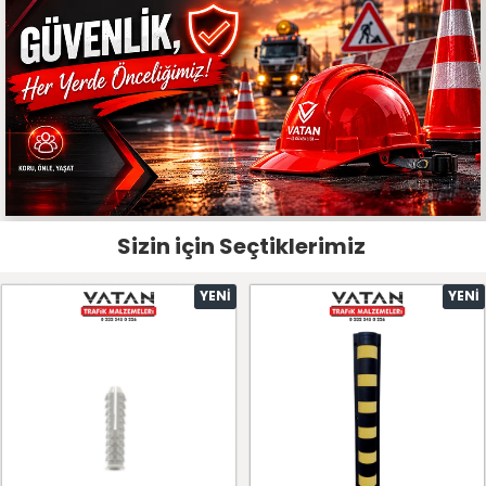
Sizin için Seçtiklerimiz
YENI
YENI