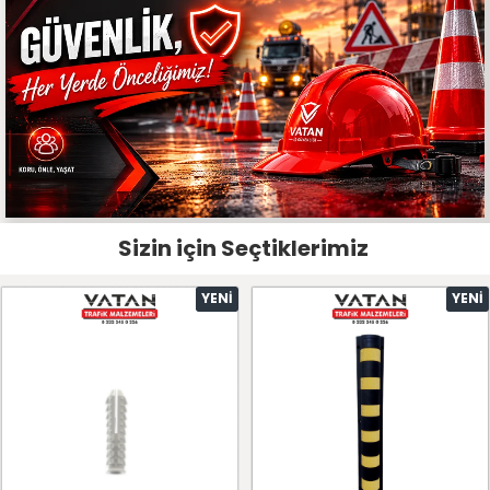
Sizin için Seçtiklerimiz
YENI
YENI