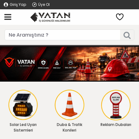
Giriş Yap
Üye Ol
Solar Led Uyarı
Duba & Trafik
Reklam Dubaları
Sistemleri
Konileri