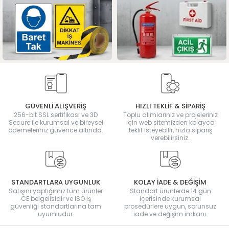
GÜVENLİ ALIŞVERİŞ
HIZLI TEKLİF & SİPARİŞ
256-bit SSL sertifikası ve 3D
Toplu alımlarınız ve projeleriniz
Secure ile kurumsal ve bireysel
için web sitemizden kolayca
ödemeleriniz güvence altında.
teklif isteyebilir, hızla sipariş
verebilirsiniz.
STANDARTLARA UYGUNLUK
KOLAY İADE & DEĞİŞİM
Satışını yaptığımız tüm ürünler
Standart ürünlerde 14 gün
CE belgelisidir ve ISO iş
içerisinde kurumsal
güvenliği standartlarına tam
prosedürlere uygun, sorunsuz
uyumludur.
iade ve değişim imkanı.