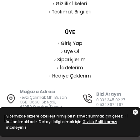
Gizlilik İlkeleri
Teslimat Bilgileri
ÜYE
Giriş Yap
Üye Ol
Siparişlerim
İadelerim
Hediye Çeklerim
Mağaza Adresi
Bizi Arayın
Fevzi Çakmak Mh. Büsan
0 332 345 02 27
OSB 10660. Sk No:9,
0 532 367 11 97
42050 Karatay/Konya
E-Posta
Mesai Saatleri
Sitemizde sizlere özelleştirilmiş bir hizmet sunmak için çerez
kullanılmaktadır. Detaylı bilgi almak için
bilgi@vatanisguvenligi.com
Gizlilik Politikamızı
08:00 - 19:00
inceleyiniz.