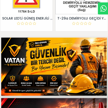
SOLAR LED'Lİ GÜNEŞ ENERJİLİ LEVHA
T-29a DEMİRYOLU GEÇİDİ YAKLAŞIM LEVHALARI (Sağ)