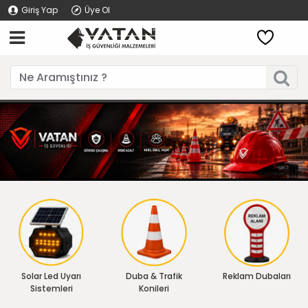
Giriş Yap
Üye Ol
Solar Led Uyarı
Duba & Trafik
Reklam Dubaları
Sistemleri
Konileri