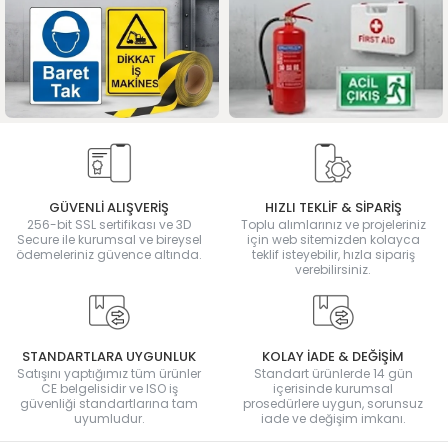
GÜVENLİ ALIŞVERİŞ
HIZLI TEKLİF & SİPARİŞ
256-bit SSL sertifikası ve 3D
Toplu alımlarınız ve projeleriniz
Secure ile kurumsal ve bireysel
için web sitemizden kolayca
ödemeleriniz güvence altında.
teklif isteyebilir, hızla sipariş
verebilirsiniz.
STANDARTLARA UYGUNLUK
KOLAY İADE & DEĞİŞİM
Satışını yaptığımız tüm ürünler
Standart ürünlerde 14 gün
CE belgelisidir ve ISO iş
içerisinde kurumsal
güvenliği standartlarına tam
prosedürlere uygun, sorunsuz
uyumludur.
iade ve değişim imkanı.