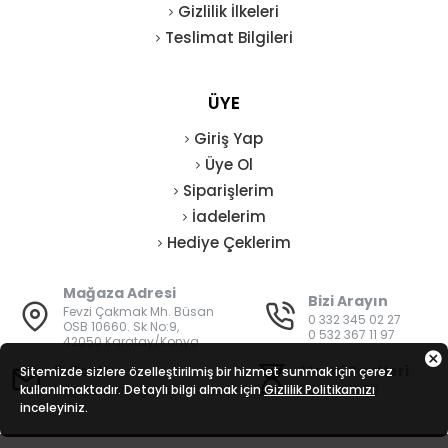
Gizlilik İlkeleri
Teslimat Bilgileri
ÜYE
Giriş Yap
Üye Ol
Siparişlerim
İadelerim
Hediye Çeklerim
Mağaza Adresi
Bizi Arayın
Fevzi Çakmak Mh. Büsan
0 332 345 02 27
OSB 10660. Sk No:9,
0 532 367 11 97
42050 Karatay/Konya
E-Posta
Mesai Saatleri
Sitemizde sizlere özelleştirilmiş bir hizmet sunmak için çerez
kullanılmaktadır. Detaylı bilgi almak için
bilgi@vatanisguvenligi.com
Gizlilik Politikamızı
08:00 - 19:00
inceleyiniz.