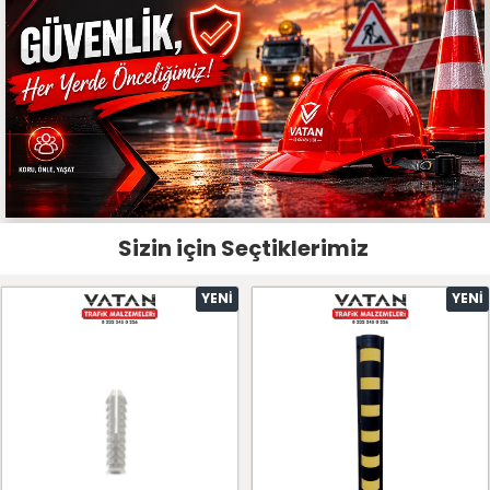
Sizin için Seçtiklerimiz
YENI
YENI