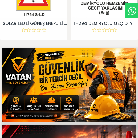
SOLAR LED'Lİ GÜNEŞ ENERJİLİ LEVHA
T-29a DEMİRYOLU GEÇİDİ YAKLAŞIM LEVHALARI (Sağ)