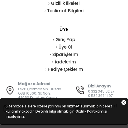
Gizlilik İlkeleri
Teslimat Bilgileri
ÜYE
Giriş Yap
Üye Ol
Siparişlerim
İadelerim
Hediye Çeklerim
Mağaza Adresi
Bizi Arayın
Fevzi Çakmak Mh. Büsan
0 332 345 02 27
OSB 10660. Sk No:9,
0 532 367 11 97
42050 Karatay/Konya
E-Posta
Mesai Saatleri
Sitemizde sizlere özelleştirilmiş bir hizmet sunmak için çerez
kullanılmaktadır. Detaylı bilgi almak için
bilgi@vatanisguvenligi.com
Gizlilik Politikamızı
08:00 - 19:00
inceleyiniz.