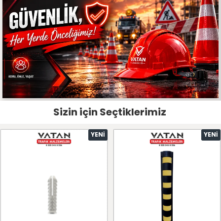
Sizin için Seçtiklerimiz
YENI
YENI