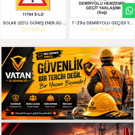
SOLAR LED'Lİ GÜNEŞ ENERJİLİ LEVHA
T-29a DEMİRYOLU GEÇİDİ YAKLAŞIM LEVHALARI (Sağ)