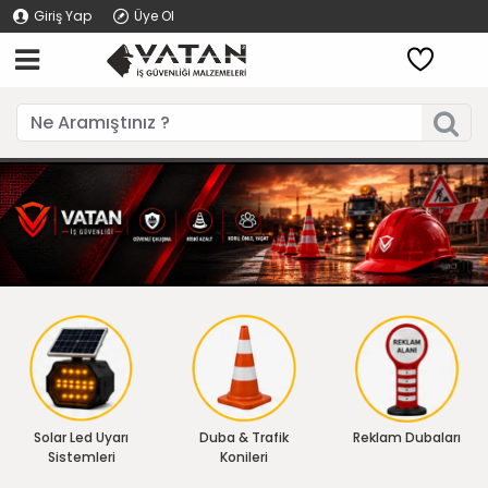
Giriş Yap
Üye Ol
Solar Led Uyarı
Duba & Trafik
Reklam Dubaları
Sistemleri
Konileri