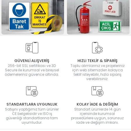
GÜVENLİ ALIŞVERİŞ
HIZLI TEKLİF & SİPARİŞ
256-bit SSL sertifikası ve 3D
Toplu alımlarınız ve projeleriniz
Secure ile kurumsal ve bireysel
için web sitemizden kolayca
ödemeleriniz güvence altında.
teklif isteyebilir, hızla sipariş
verebilirsiniz.
STANDARTLARA UYGUNLUK
KOLAY İADE & DEĞİŞİM
Satışını yaptığımız tüm ürünler
Standart ürünlerde 14 gün
CE belgelisidir ve ISO iş
içerisinde kurumsal
güvenliği standartlarına tam
prosedürlere uygun, sorunsuz
uyumludur.
iade ve değişim imkanı.