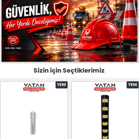
Sizin için Seçtiklerimiz
YENI
YENI