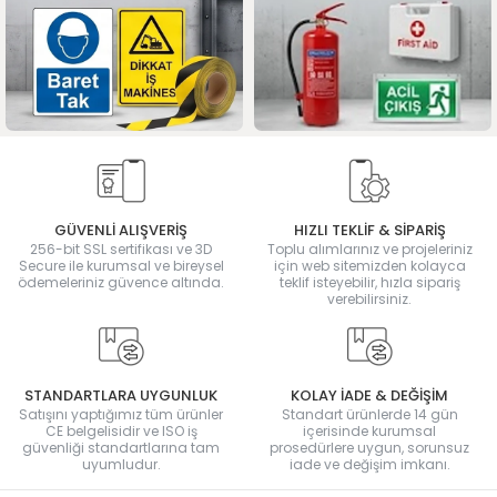
GÜVENLİ ALIŞVERİŞ
HIZLI TEKLİF & SİPARİŞ
256-bit SSL sertifikası ve 3D
Toplu alımlarınız ve projeleriniz
Secure ile kurumsal ve bireysel
için web sitemizden kolayca
ödemeleriniz güvence altında.
teklif isteyebilir, hızla sipariş
verebilirsiniz.
STANDARTLARA UYGUNLUK
KOLAY İADE & DEĞİŞİM
Satışını yaptığımız tüm ürünler
Standart ürünlerde 14 gün
CE belgelisidir ve ISO iş
içerisinde kurumsal
güvenliği standartlarına tam
prosedürlere uygun, sorunsuz
uyumludur.
iade ve değişim imkanı.