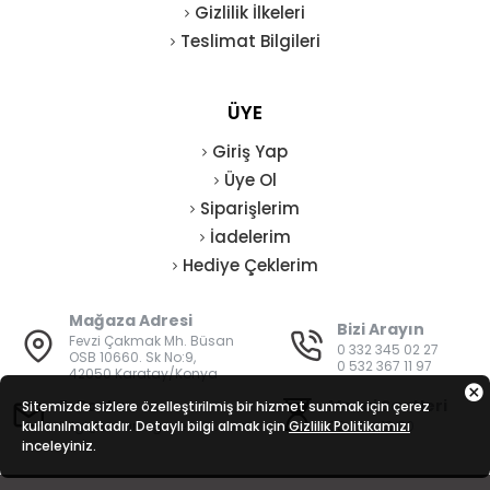
Gizlilik İlkeleri
Teslimat Bilgileri
ÜYE
Giriş Yap
Üye Ol
Siparişlerim
İadelerim
Hediye Çeklerim
Mağaza Adresi
Bizi Arayın
Fevzi Çakmak Mh. Büsan
0 332 345 02 27
OSB 10660. Sk No:9,
0 532 367 11 97
42050 Karatay/Konya
E-Posta
Mesai Saatleri
Sitemizde sizlere özelleştirilmiş bir hizmet sunmak için çerez
kullanılmaktadır. Detaylı bilgi almak için
bilgi@vatanisguvenligi.com
Gizlilik Politikamızı
08:00 - 19:00
inceleyiniz.