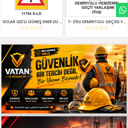
SOLAR LED'Lİ GÜNEŞ ENERJİLİ LEVHA
T-29a DEMİRYOLU GEÇİDİ YAKLAŞIM LEVHALARI (Sağ)