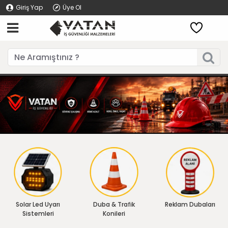
Giriş Yap
Üye Ol
Solar Led Uyarı
Duba & Trafik
Reklam Dubaları
Sistemleri
Konileri