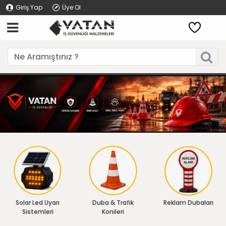
Giriş Yap
Üye Ol
Solar Led Uyarı
Duba & Trafik
Reklam Dubaları
Sistemleri
Konileri