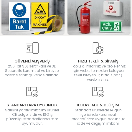
GÜVENLİ ALIŞVERİŞ
HIZLI TEKLİF & SİPARİŞ
256-bit SSL sertifikası ve 3D
Toplu alımlarınız ve projeleriniz
Secure ile kurumsal ve bireysel
için web sitemizden kolayca
ödemeleriniz güvence altında.
teklif isteyebilir, hızla sipariş
verebilirsiniz.
STANDARTLARA UYGUNLUK
KOLAY İADE & DEĞİŞİM
Satışını yaptığımız tüm ürünler
Standart ürünlerde 14 gün
CE belgelisidir ve ISO iş
içerisinde kurumsal
güvenliği standartlarına tam
prosedürlere uygun, sorunsuz
uyumludur.
iade ve değişim imkanı.