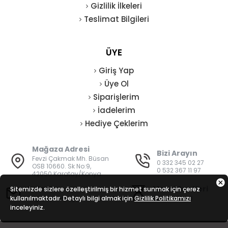
Gizlilik İlkeleri
Teslimat Bilgileri
ÜYE
Giriş Yap
Üye Ol
Siparişlerim
İadelerim
Hediye Çeklerim
Mağaza Adresi
Bizi Arayın
Fevzi Çakmak Mh. Büsan
0 332 345 02 27
OSB 10660. Sk No:9,
0 532 367 11 97
42050 Karatay/Konya
E-Posta
Mesai Saatleri
Sitemizde sizlere özelleştirilmiş bir hizmet sunmak için çerez
kullanılmaktadır. Detaylı bilgi almak için
bilgi@vatanisguvenligi.com
Gizlilik Politikamızı
08:00 - 19:00
inceleyiniz.