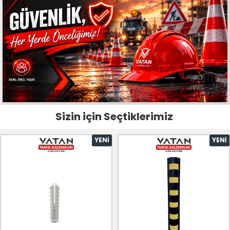
Sizin için Seçtiklerimiz
YENI
YENI