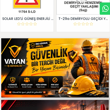
SOLAR LED'Lİ GÜNEŞ ENERJİLİ LEVHA
T-29a DEMİRYOLU GEÇİDİ YAKLAŞIM LEVHALARI (Sağ)