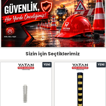
Sizin için Seçtiklerimiz
YENI
YENI