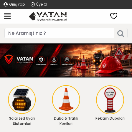
Giriş Yap
Üye Ol
Solar Led Uyarı
Duba & Trafik
Reklam Dubaları
Sistemleri
Konileri