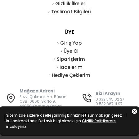
Gizlilik İlkeleri
Teslimat Bilgileri
ÜYE
Giriş Yap
Üye Ol
Siparişlerim
İadelerim
Hediye Çeklerim
Mağaza Adresi
Bizi Arayın
Fevzi Çakmak Mh. Büsan
0 332 345 02 27
OSB 10660. Sk No:9,
0 532 367 11 97
42050 Karatay/Konya
E-Posta
Mesai Saatleri
Sitemizde sizlere özelleştirilmiş bir hizmet sunmak için çerez
kullanılmaktadır. Detaylı bilgi almak için
bilgi@vatanisguvenligi.com
Gizlilik Politikamızı
08:00 - 19:00
inceleyiniz.