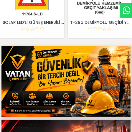
SOLAR LED'Lİ GÜNEŞ ENERJİLİ LEVHA
T-29a DEMİRYOLU GEÇİDİ YAKLAŞIM LEVHALARI (Sağ)