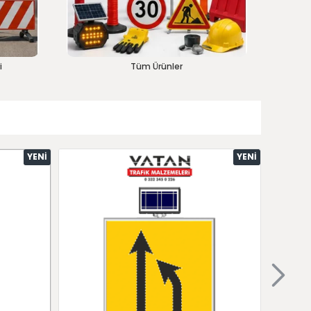
i
Tüm Ürünler
YENI
YENI