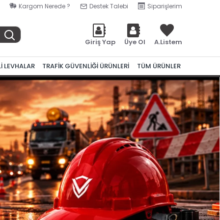
Kargom Nerede ?
Destek Talebi
Siparişlerim
Giriş Yap
Üye Ol
A.Listem
Lİ LEVHALAR
TRAFİK GÜVENLİĞİ ÜRÜNLERİ
TÜM ÜRÜNLER