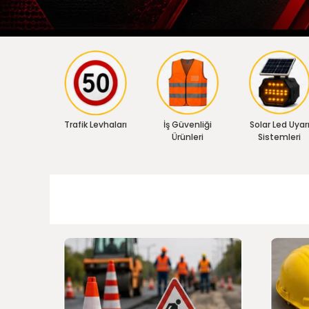
Trafik Levhaları
İş Güvenliği
Solar Led Uyar
Ürünleri
Sistemleri