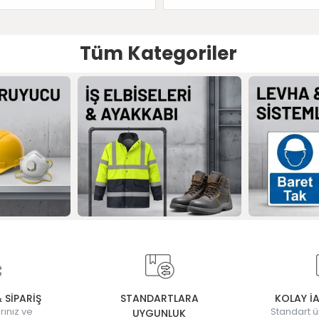
Tüm Kategoriler
& SİPARİŞ
STANDARTLARA
KOLAY İ
rınız ve
Standart ü
UYGUNLUK