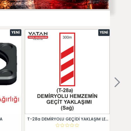
YENI
YENI
 A
T-28a DEMİRYOLU GEÇİDİ YAKLAŞIM LEVHALARI (Sağ)