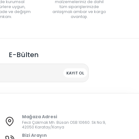
nde kurumsal
malzemeleriniz de dahil
rlere uygun,
tüm siparişlerinizde
iade ve değişim
anlaşmalı ambar ve kargo
mkanı.
avantajı.
E-Bülten
KAYIT OL
Mağaza Adresi
Fevzi Çakmak Mh. Büsan OSB 10660. Sk No:9,
42050 Karatay/Konya
Bizi Arayın