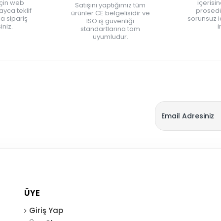
için web
içerisi
Satışını yaptığımız tüm
yca teklif
prosedü
ürünler CE belgelisidir ve
zla sipariş
sorunsuz 
ISO iş güvenliği
iniz.
i
standartlarına tam
uyumludur.
ÜYE
Giriş Yap