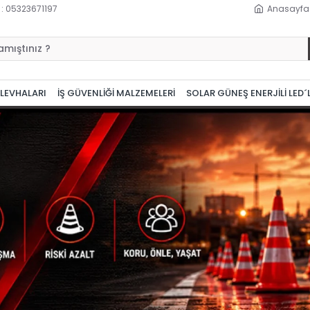
 : 05323671197
Anasayfa
 LEVHALARI
İŞ GÜVENLİĞİ MALZEMELERİ
SOLAR GÜNEŞ ENERJİLİ LED´