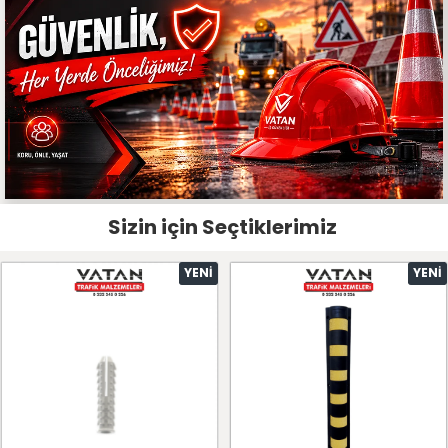
Sizin için Seçtiklerimiz
YENI
YENI