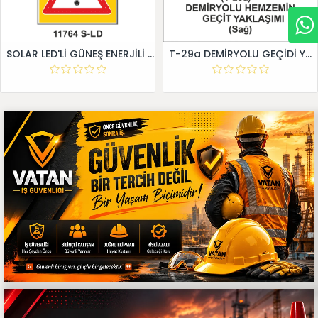
SOLAR LED'Lİ GÜNEŞ ENERJİLİ LEVHA
T-29a DEMİRYOLU GEÇİDİ YAKLAŞIM LEVHALARI (Sağ)