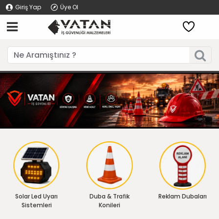
Giriş Yap
Üye Ol
Solar Led Uyarı
Duba & Trafik
Reklam Dubaları
Sistemleri
Konileri