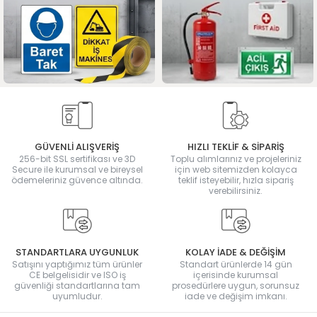
GÜVENLİ ALIŞVERİŞ
HIZLI TEKLİF & SİPARİŞ
256-bit SSL sertifikası ve 3D
Toplu alımlarınız ve projeleriniz
Secure ile kurumsal ve bireysel
için web sitemizden kolayca
ödemeleriniz güvence altında.
teklif isteyebilir, hızla sipariş
verebilirsiniz.
STANDARTLARA UYGUNLUK
KOLAY İADE & DEĞİŞİM
Satışını yaptığımız tüm ürünler
Standart ürünlerde 14 gün
CE belgelisidir ve ISO iş
içerisinde kurumsal
güvenliği standartlarına tam
prosedürlere uygun, sorunsuz
uyumludur.
iade ve değişim imkanı.