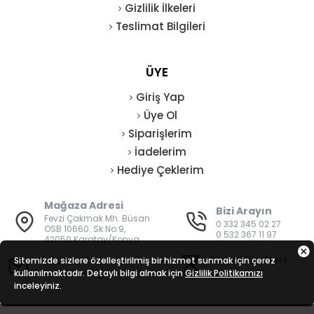
Gizlilik İlkeleri
Teslimat Bilgileri
ÜYE
Giriş Yap
Üye Ol
Siparişlerim
İadelerim
Hediye Çeklerim
Mağaza Adresi
Bizi Arayın
Fevzi Çakmak Mh. Büsan
0 332 345 02 27
OSB 10660. Sk No:9,
0 532 367 11 97
42050 Karatay/Konya
E-Posta
Mesai Saatleri
Sitemizde sizlere özelleştirilmiş bir hizmet sunmak için çerez
kullanılmaktadır. Detaylı bilgi almak için
bilgi@vatanisguvenligi.com
Gizlilik Politikamızı
08:00 - 19:00
inceleyiniz.